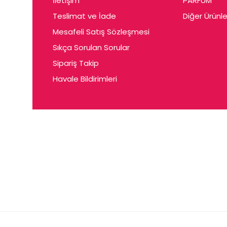
İletişim
PARFUM
Cerin
Teslimat ve İade
Diğer Ürünle
Ceta
Mesafeli Satış Sözleşmesi
Ceyda
Sıkça Sorulan Sorular
Chris
Sipariş Takip
Havale Bildirimleri
Ciey
Clariss
Cleo
Coby
Coer
Conne
Cuen
Dalen
Darina
Daum