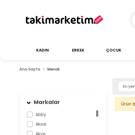
KADIN
ERKEK
ÇOCUK
Ana Sayfa
Mendi
Markalar
Ürün 
Abby
Aksar
Akva