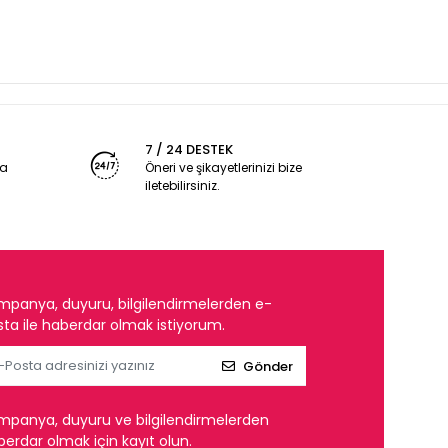
7 / 24 DESTEK
ya
Öneri ve şikayetlerinizi bize
iletebilirsiniz.
mpanya, duyuru, bilgilendirmelerden e-
ta ile haberdar olmak istiyorum.
Gönder
mpanya, duyuru ve bilgilendirmelerden
erdar olmak için kayıt olun.