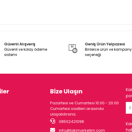
Güvenli Alışveriş
Geniş Ürün Yelpazesi
Güvenli ve kolay ödeme
Binlerce ürün ve kampan
sistemi
seçeneği
Ka
ler
Bize Ulaşın
pos
Pazartesi ve Cumartesi 10:00 - 20:00
Cumartesi saatleri arasında
ulaşabilirsiniz.
08502421098
Ka
hab
info@takimarketim.com