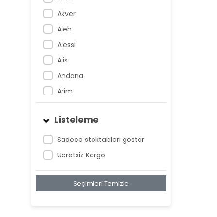
Akver
Aleh
Alessi
Alis
Andana
Arim
Artem
Listeleme
Atnis
Belan
Sadece stoktakileri göster
Belay
Ücretsiz Kargo
Birta
Seçimleri Temizle
Biya
Blan
Bonwe