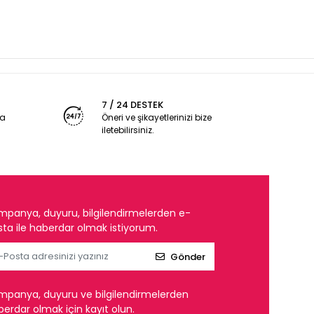
7 / 24 DESTEK
ya
Öneri ve şikayetlerinizi bize
iletebilirsiniz.
mpanya, duyuru, bilgilendirmelerden e-
ta ile haberdar olmak istiyorum.
Gönder
mpanya, duyuru ve bilgilendirmelerden
erdar olmak için kayıt olun.