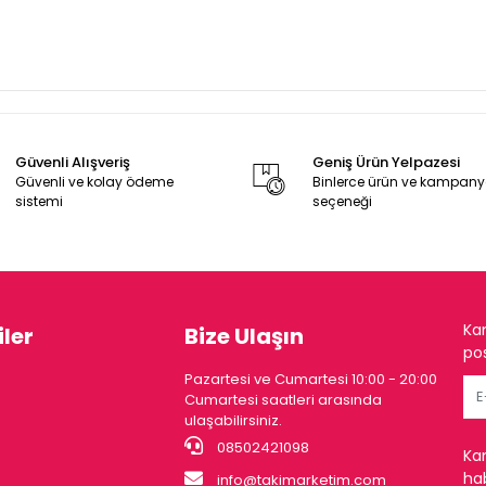
Güvenli Alışveriş
Geniş Ürün Yelpazesi
Güvenli ve kolay ödeme
Binlerce ürün ve kampan
sistemi
seçeneği
Ka
ler
Bize Ulaşın
pos
Pazartesi ve Cumartesi 10:00 - 20:00
Cumartesi saatleri arasında
ulaşabilirsiniz.
08502421098
Ka
hab
info@takimarketim.com