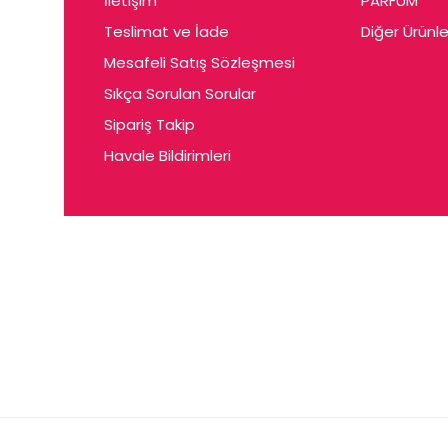
İletişim
PARFUM
Cerin
Teslimat ve İade
Diğer Ürünle
Ceta
Mesafeli Satış Sözleşmesi
Ceyda
Sıkça Sorulan Sorular
Chris
Sipariş Takip
Havale Bildirimleri
Ciey
Clariss
Cleo
Coby
Coer
Conne
Cuen
Dalen
Darina
Daum