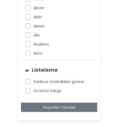
Akver
Aleh
Alessi
Alis
Andana
Arim
Artem
Listeleme
Atnis
Belan
Sadece stoktakileri göster
Belay
Ücretsiz Kargo
Birta
Seçimleri Temizle
Biya
Blan
Bonwe