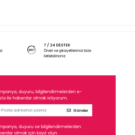
7 / 24 DESTEK
ya
Öneri ve şikayetlerinizi bize
iletebilirsiniz.
mpanya, duyuru, bilgilendirmelerden e-
ta ile haberdar olmak istiyorum.
Gönder
mpanya, duyuru ve bilgilendirmelerden
erdar olmak için kayıt olun.