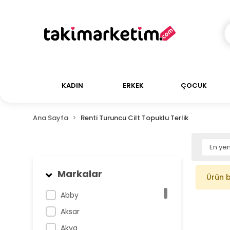
KADIN
ERKEK
ÇOCUK
Ana Sayfa
Renti Turuncu Cilt Topuklu Terlik
Markalar
Ürün 
Abby
Aksar
Akva