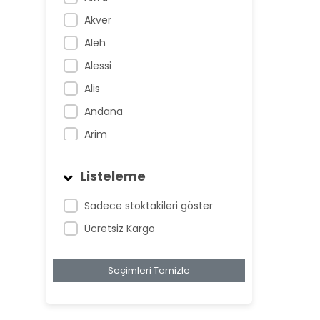
Akver
Aleh
Alessi
Alis
Andana
Arim
Artem
Listeleme
Atnis
Belan
Sadece stoktakileri göster
Belay
Ücretsiz Kargo
Birta
Seçimleri Temizle
Biya
Blan
Bonwe