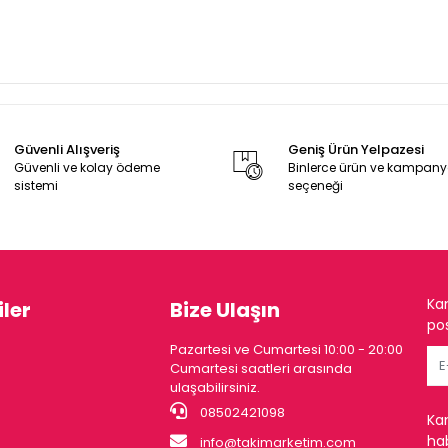
Güvenli Alışveriş
Geniş Ürün Yelpazesi
Güvenli ve kolay ödeme
Binlerce ürün ve kampan
sistemi
seçeneği
Ka
ler
Bize Ulaşın
pos
Pazartesi ve Cumartesi 10:00 - 20:00
Cumartesi saatleri arasında
ulaşabilirsiniz.
08502421098
Ka
hab
info@takimarketim.com