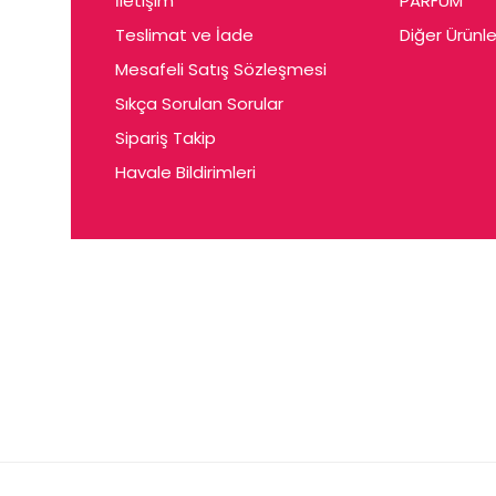
İletişim
PARFUM
Cerin
Teslimat ve İade
Diğer Ürünle
Ceta
Mesafeli Satış Sözleşmesi
Ceyda
Sıkça Sorulan Sorular
Chris
Sipariş Takip
Havale Bildirimleri
Ciey
Clariss
Cleo
Coby
Coer
Conne
Cuen
Dalen
Darina
Daum