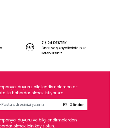
7 / 24 DESTEK
ya
Öneri ve şikayetlerinizi bize
iletebilirsiniz.
mpanya, duyuru, bilgilendirmelerden e-
ta ile haberdar olmak istiyorum.
Gönder
mpanya, duyuru ve bilgilendirmelerden
erdar olmak için kayıt olun.