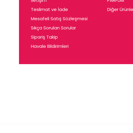
İletişim
PARFUM
Cerin
Teslimat ve İade
Diğer Ürünle
Ceta
Mesafeli Satış Sözleşmesi
Ceyda
Sıkça Sorulan Sorular
Chris
Sipariş Takip
Havale Bildirimleri
Ciey
Clariss
Cleo
Coby
Coer
Conne
Cuen
Dalen
Darina
Daum