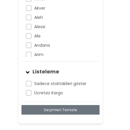
Akver
Aleh
Alessi
Alis
Andana
Arim
Artem
Listeleme
Atnis
Belan
Sadece stoktakileri göster
Belay
Ücretsiz Kargo
Birta
Seçimleri Temizle
Biya
Blan
Bonwe