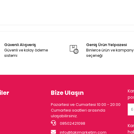
Güvenli Alışveriş
Geniş Ürün Yelpazesi
Güvenli ve kolay ödeme
Binlerce ürün ve kampan
sistemi
seçeneği
Ka
ler
Bize Ulaşın
pos
Pazartesi ve Cumartesi 10:00 - 20:00
Cumartesi saatleri arasında
ulaşabilirsiniz.
08502421098
Ka
hab
info@takimarketim.com