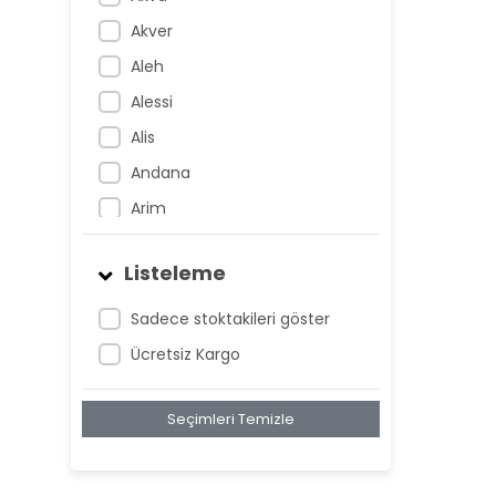
Akver
Aleh
Alessi
Alis
Andana
Arim
Artem
Listeleme
Atnis
Belan
Sadece stoktakileri göster
Belay
Ücretsiz Kargo
Birta
Seçimleri Temizle
Biya
Blan
Bonwe