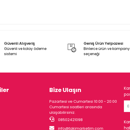
Güvenli Alışveriş
Geniş Ürün Yelpazesi
Güvenli ve kolay ödeme
Binlerce ürün ve kampan
sistemi
seçeneği
Ka
ler
Bize Ulaşın
pos
Pazartesi ve Cumartesi 10:00 - 20:00
Cumartesi saatleri arasında
ulaşabilirsiniz.
08502421098
Ka
hab
info@takimarketim.com