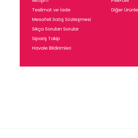
İletişim
PARFUM
Cerin
Teslimat ve İade
Diğer Ürünle
Ceta
Mesafeli Satış Sözleşmesi
Ceyda
Sıkça Sorulan Sorular
Chris
Sipariş Takip
Havale Bildirimleri
Ciey
Clariss
Cleo
Coby
Coer
Conne
Cuen
Dalen
Darina
Daum