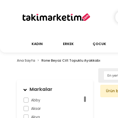
KADIN
ERKEK
ÇOCUK
Ana Sayfa
Rone Beyaz Cilt Topuklu Ayakkabı
Markalar
Ürün 
Abby
Aksar
Akva