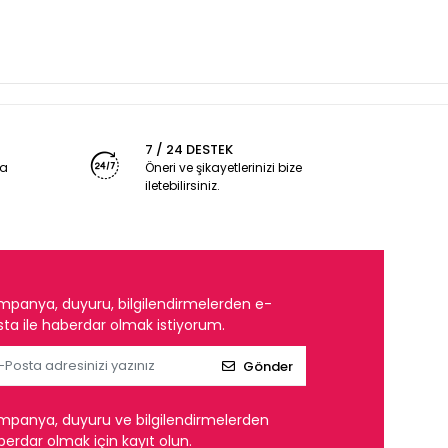
7 / 24 DESTEK
ya
Öneri ve şikayetlerinizi bize
iletebilirsiniz.
mpanya, duyuru, bilgilendirmelerden e-
ta ile haberdar olmak istiyorum.
Gönder
mpanya, duyuru ve bilgilendirmelerden
erdar olmak için kayıt olun.