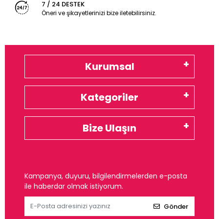
7 / 24 DESTEK
Öneri ve şikayetlerinizi bize iletebilirsiniz.
Kurumsal
Kategoriler
Bize Ulaşın
Kampanya, duyuru, bilgilendirmelerden e-posta
ile haberdar olmak istiyorum.
Gönder