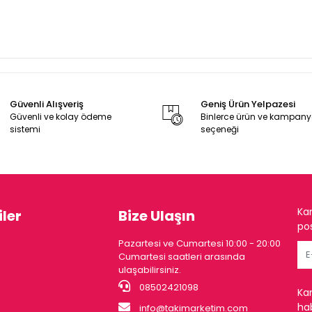
Güvenli Alışveriş
Geniş Ürün Yelpazesi
Güvenli ve kolay ödeme
Binlerce ürün ve kampan
sistemi
seçeneği
Ka
ler
Bize Ulaşın
pos
Pazartesi ve Cumartesi 10:00 - 20:00
Cumartesi saatleri arasında
ulaşabilirsiniz.
08502421098
Ka
hab
info@takimarketim.com