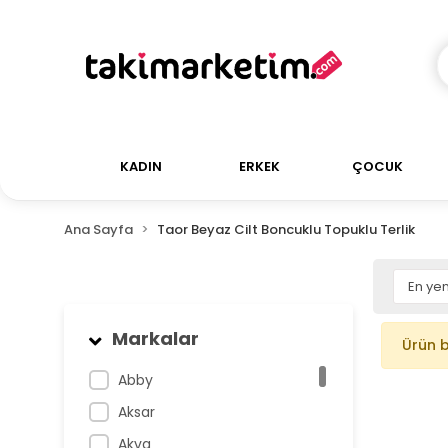
KADIN
ERKEK
ÇOCUK
Ana Sayfa
Taor Beyaz Cilt Boncuklu Topuklu Terlik
Markalar
Ürün 
Abby
Aksar
Akva