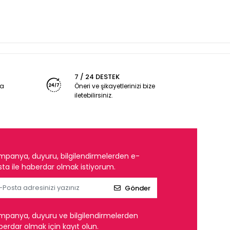
7 / 24 DESTEK
ya
Öneri ve şikayetlerinizi bize
iletebilirsiniz.
mpanya, duyuru, bilgilendirmelerden e-
ta ile haberdar olmak istiyorum.
Gönder
mpanya, duyuru ve bilgilendirmelerden
erdar olmak için kayıt olun.