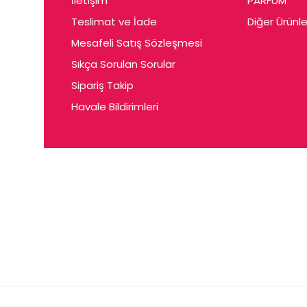
İletişim
PARFUM
Cerin
Teslimat ve İade
Diğer Ürünle
Ceta
Mesafeli Satış Sözleşmesi
Ceyda
Sıkça Sorulan Sorular
Chris
Sipariş Takip
Havale Bildirimleri
Ciey
Clariss
Cleo
Coby
Coer
Conne
Cuen
Dalen
Darina
Daum