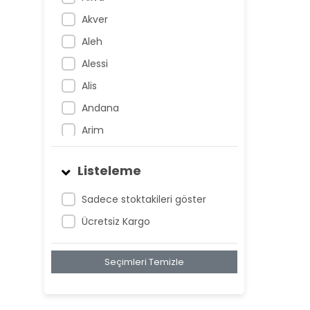
Akver
Aleh
Alessi
Alis
Andana
Arim
Artem
Listeleme
Atnis
Belan
Sadece stoktakileri göster
Belay
Ücretsiz Kargo
Birta
Seçimleri Temizle
Biya
Blan
Bonwe