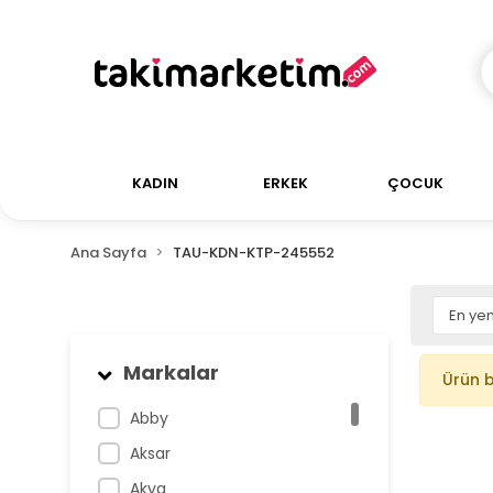
KADIN
ERKEK
ÇOCUK
Ana Sayfa
TAU-KDN-KTP-245552
Markalar
Ürün 
Abby
Aksar
Akva