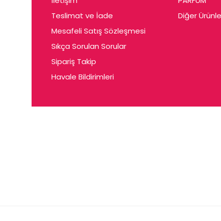
İletişim
PARFUM
Cerin
Teslimat ve İade
Diğer Ürünle
Ceta
Mesafeli Satış Sözleşmesi
Ceyda
Sıkça Sorulan Sorular
Chris
Sipariş Takip
Havale Bildirimleri
Ciey
Clariss
Cleo
Coby
Coer
Conne
Cuen
Dalen
Darina
Daum