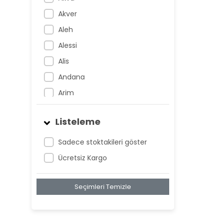
Akver
Aleh
Alessi
Alis
Andana
Arim
Artem
Listeleme
Atnis
Belan
Sadece stoktakileri göster
Belay
Ücretsiz Kargo
Birta
Seçimleri Temizle
Biya
Blan
Bonwe