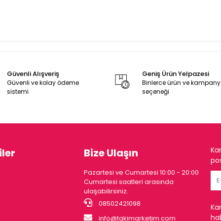
Güvenli Alışveriş
Geniş Ürün Yelpazesi
Güvenli ve kolay ödeme
Binlerce ürün ve kampan
sistemi
seçeneği
Ka
ler
Bize Ulaşın
pos
Pazartesi ve Cumartesi 10:00 - 20:00
Cumartesi saatleri arasında
ulaşabilirsiniz.
08502421098
Ka
hab
info@takimarketim.com