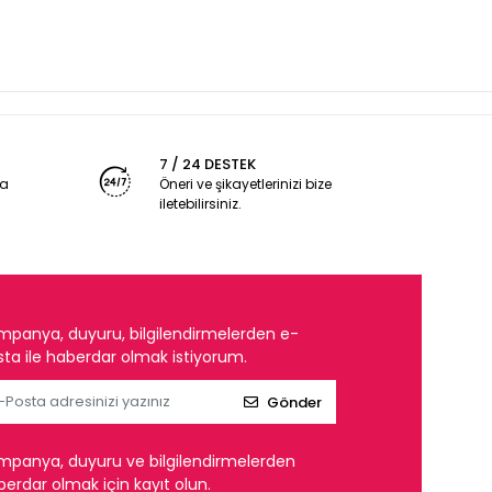
7 / 24 DESTEK
ya
Öneri ve şikayetlerinizi bize
iletebilirsiniz.
mpanya, duyuru, bilgilendirmelerden e-
ta ile haberdar olmak istiyorum.
Gönder
mpanya, duyuru ve bilgilendirmelerden
erdar olmak için kayıt olun.