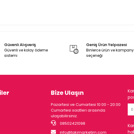
Güvenli Alışveriş
Geniş Ürün Yelpazesi
Güvenli ve kolay ödeme
Binlerce ürün ve kampan
sistemi
seçeneği
Ka
ler
Bize Ulaşın
pos
Pazartesi ve Cumartesi 10:00 - 20:00
Cumartesi saatleri arasında
ulaşabilirsiniz.
08502421098
Ka
hab
info@takimarketim.com