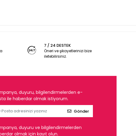
7 / 24 DESTEK
ya
Öneri ve şikayetlerinizi bize
iletebilirsiniz.
mpanya, duyuru, bilgilendirmelerden e-
ta ile haberdar olmak istiyorum.
Gönder
mpanya, duyuru ve bilgilendirmelerden
erdar olmak için kayıt olun.