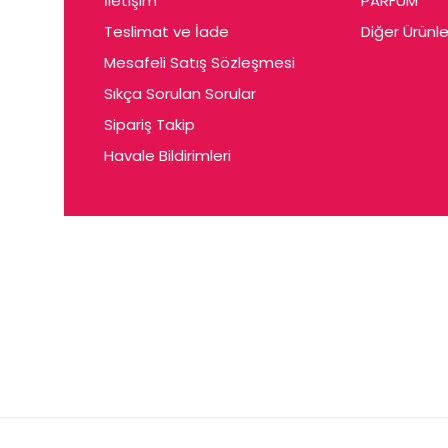
İletişim
PARFUM
Cerin
Teslimat ve İade
Diğer Ürünle
Ceta
Mesafeli Satış Sözleşmesi
Ceyda
Sıkça Sorulan Sorular
Chris
Sipariş Takip
Havale Bildirimleri
Ciey
Clariss
Cleo
Coby
Coer
Conne
Cuen
Dalen
Darina
Daum