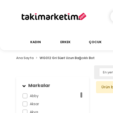
KADIN
ERKEK
ÇOCUK
Ana Sayfa
WG012 Gri Süet Uzun Bağcıklı Bot
Markalar
Ürün 
Abby
Aksar
Akva