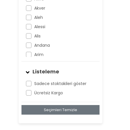
Akver
Aleh
Alessi
Alis
Andana
Arim
Artem
Listeleme
Atnis
Belan
Sadece stoktakileri göster
Belay
Ücretsiz Kargo
Birta
Seçimleri Temizle
Biya
Blan
Bonwe