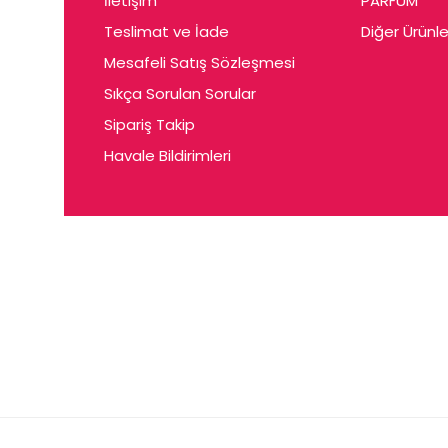
İletişim
PARFUM
Cerin
Teslimat ve İade
Diğer Ürünle
Ceta
Mesafeli Satış Sözleşmesi
Ceyda
Sıkça Sorulan Sorular
Chris
Sipariş Takip
Havale Bildirimleri
Ciey
Clariss
Cleo
Coby
Coer
Conne
Cuen
Dalen
Darina
Daum