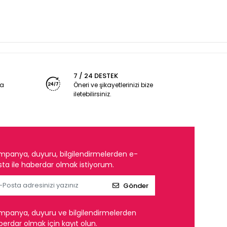
7 / 24 DESTEK
ya
Öneri ve şikayetlerinizi bize
iletebilirsiniz.
mpanya, duyuru, bilgilendirmelerden e-
ta ile haberdar olmak istiyorum.
Gönder
mpanya, duyuru ve bilgilendirmelerden
erdar olmak için kayıt olun.