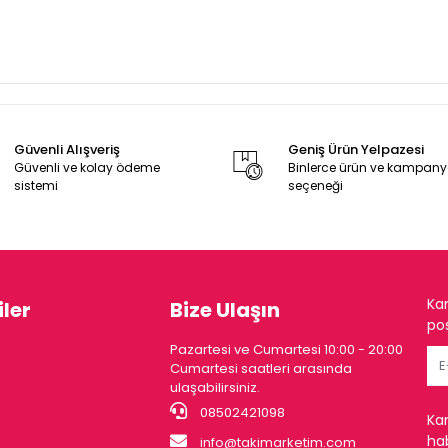
Güvenli Alışveriş
Geniş Ürün Yelpazesi
Güvenli ve kolay ödeme
Binlerce ürün ve kampan
sistemi
seçeneği
Ka
ler
Bize Ulaşın
pos
Pazartesi ve Cumartesi 10:00 - 20:00
Cumartesi saatleri arasında
ulaşabilirsiniz.
08502421098
Ka
hab
info@takimarketim.com