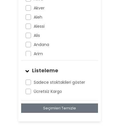
Akver
Aleh
Alessi
Alis
Andana
Arim
Artem
Listeleme
Atnis
Belan
Sadece stoktakileri göster
Belay
Ücretsiz Kargo
Birta
Seçimleri Temizle
Biya
Blan
Bonwe