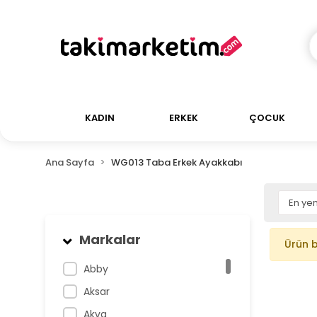
KADIN
ERKEK
ÇOCUK
Ana Sayfa
WG013 Taba Erkek Ayakkabı
Markalar
Ürün 
Abby
Aksar
Akva