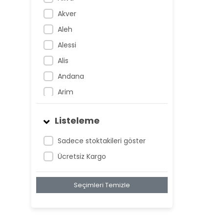
Akver
Aleh
Alessi
Alis
Andana
Arim
Artem
Listeleme
Atnis
Belan
Sadece stoktakileri göster
Belay
Ücretsiz Kargo
Birta
Seçimleri Temizle
Biya
Blan
Bonwe