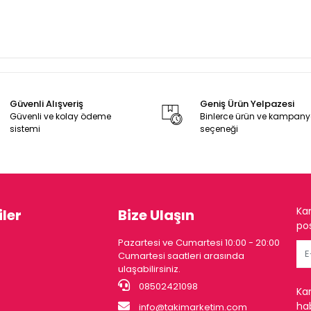
Güvenli Alışveriş
Geniş Ürün Yelpazesi
Güvenli ve kolay ödeme
Binlerce ürün ve kampan
sistemi
seçeneği
Ka
ler
Bize Ulaşın
pos
Pazartesi ve Cumartesi 10:00 - 20:00
Cumartesi saatleri arasında
ulaşabilirsiniz.
08502421098
Ka
hab
info@takimarketim.com