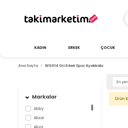
KADIN
ERKEK
ÇOCUK
Ana Sayfa
WG014 Gri Erkek Spor Ayakkabı
Markalar
Ürün 
Abby
Aksar
Akva