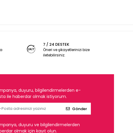
7 / 24 DESTEK
ya
Öneri ve şikayetlerinizi bize
iletebilirsiniz.
mpanya, duyuru, bilgilendirmelerden e-
ta ile haberdar olmak istiyorum.
Gönder
mpanya, duyuru ve bilgilendirmelerden
erdar olmak için kayıt olun.