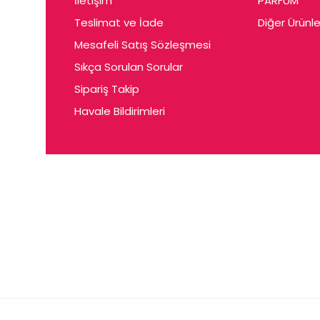
İletişim
PARFUM
Cerin
Teslimat ve İade
Diğer Ürünle
Ceta
Mesafeli Satış Sözleşmesi
Ceyda
Sıkça Sorulan Sorular
Chris
Sipariş Takip
Havale Bildirimleri
Ciey
Clariss
Cleo
Coby
Coer
Conne
Cuen
Dalen
Darina
Daum