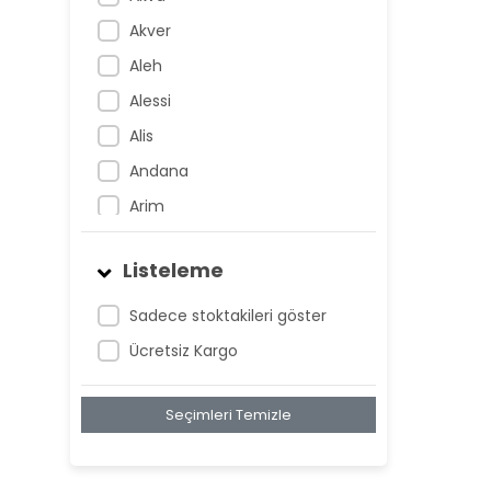
Akver
Aleh
Alessi
Alis
Andana
Arim
Artem
Listeleme
Atnis
Belan
Sadece stoktakileri göster
Belay
Ücretsiz Kargo
Birta
Seçimleri Temizle
Biya
Blan
Bonwe