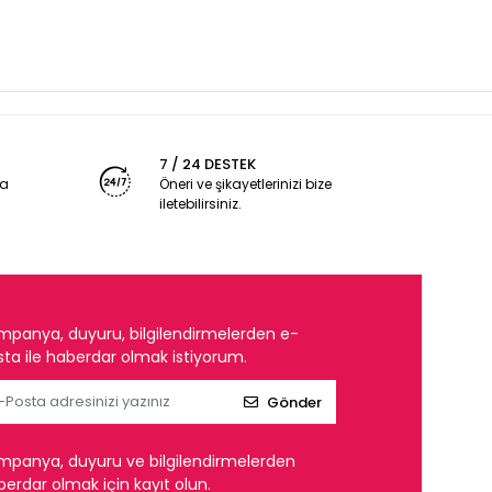
7 / 24 DESTEK
ya
Öneri ve şikayetlerinizi bize
iletebilirsiniz.
mpanya, duyuru, bilgilendirmelerden e-
ta ile haberdar olmak istiyorum.
Gönder
mpanya, duyuru ve bilgilendirmelerden
erdar olmak için kayıt olun.