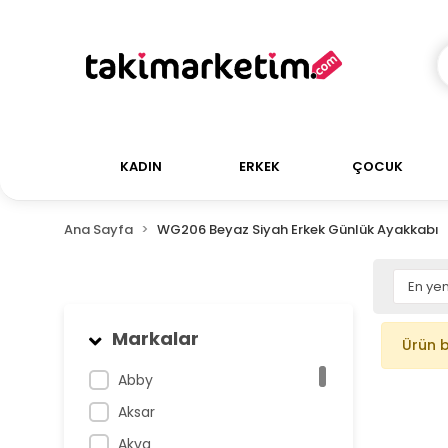
KADIN
ERKEK
ÇOCUK
Ana Sayfa
WG206 Beyaz Siyah Erkek Günlük Ayakkabı
Markalar
Ürün 
Abby
Aksar
Akva