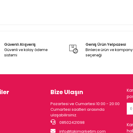
Güvenli Alışveriş
Geniş Ürün Yelpazesi
Güvenli ve kolay ödeme
Binlerce ürün ve kampan
sistemi
seçeneği
Ka
ler
Bize Ulaşın
pos
Pazartesi ve Cumartesi 10:00 - 20:00
Cumartesi saatleri arasında
ulaşabilirsiniz.
08502421098
Ka
hab
info@takimarketim.com