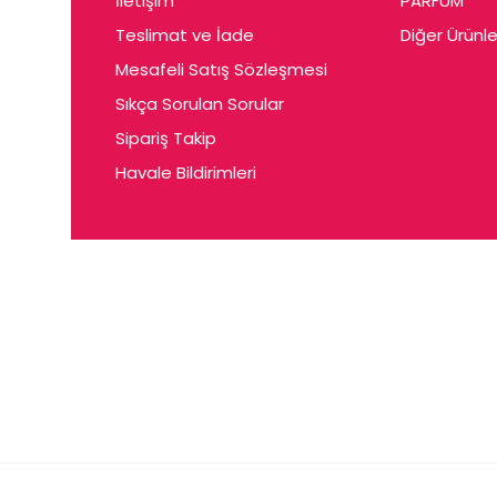
İletişim
PARFUM
Cerin
Teslimat ve İade
Diğer Ürünle
Ceta
Mesafeli Satış Sözleşmesi
Ceyda
Sıkça Sorulan Sorular
Chris
Sipariş Takip
Havale Bildirimleri
Ciey
Clariss
Cleo
Coby
Coer
Conne
Cuen
Dalen
Darina
Daum