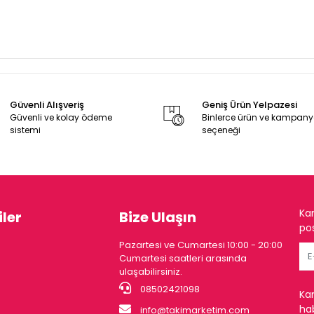
Güvenli Alışveriş
Geniş Ürün Yelpazesi
Güvenli ve kolay ödeme
Binlerce ürün ve kampan
sistemi
seçeneği
Ka
ler
Bize Ulaşın
pos
Pazartesi ve Cumartesi 10:00 - 20:00
Cumartesi saatleri arasında
ulaşabilirsiniz.
08502421098
Ka
hab
info@takimarketim.com