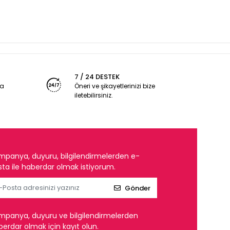
7 / 24 DESTEK
ya
Öneri ve şikayetlerinizi bize
iletebilirsiniz.
mpanya, duyuru, bilgilendirmelerden e-
ta ile haberdar olmak istiyorum.
Gönder
mpanya, duyuru ve bilgilendirmelerden
erdar olmak için kayıt olun.