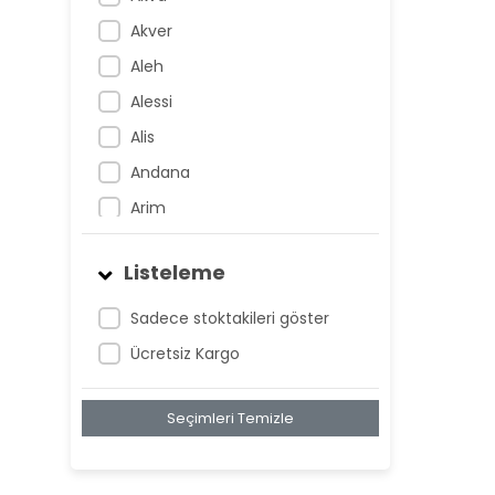
Akver
Aleh
Alessi
Alis
Andana
Arim
Artem
Listeleme
Atnis
Belan
Sadece stoktakileri göster
Belay
Ücretsiz Kargo
Birta
Seçimleri Temizle
Biya
Blan
Bonwe