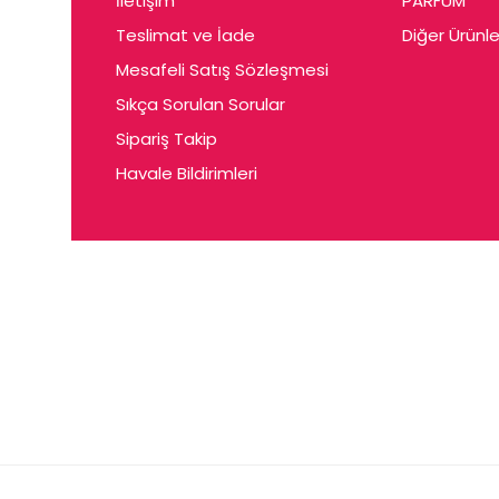
İletişim
PARFUM
Cerin
Teslimat ve İade
Diğer Ürünle
Ceta
Mesafeli Satış Sözleşmesi
Ceyda
Sıkça Sorulan Sorular
Chris
Sipariş Takip
Havale Bildirimleri
Ciey
Clariss
Cleo
Coby
Coer
Conne
Cuen
Dalen
Darina
Daum