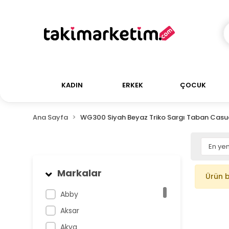
KADIN
ERKEK
ÇOCUK
Ana Sayfa
WG300 Siyah Beyaz Triko Sargı Taban Casua
Markalar
Ürün 
Abby
Aksar
Akva