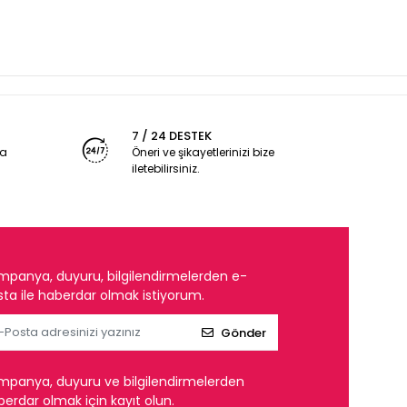
7 / 24 DESTEK
ya
Öneri ve şikayetlerinizi bize
iletebilirsiniz.
mpanya, duyuru, bilgilendirmelerden e-
ta ile haberdar olmak istiyorum.
Gönder
mpanya, duyuru ve bilgilendirmelerden
erdar olmak için kayıt olun.