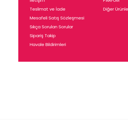
İletişim
PARFUM
Cerin
Teslimat ve İade
Diğer Ürünle
Ceta
Mesafeli Satış Sözleşmesi
Ceyda
Sıkça Sorulan Sorular
Chris
Sipariş Takip
Havale Bildirimleri
Ciey
Clariss
Cleo
Coby
Coer
Conne
Cuen
Dalen
Darina
Daum