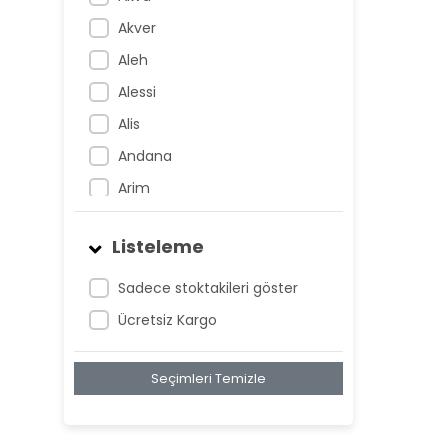
Akver
Aleh
Alessi
Alis
Andana
Arim
Artem
Listeleme
Atnis
Belan
Sadece stoktakileri göster
Belay
Ücretsiz Kargo
Birta
Seçimleri Temizle
Biya
Blan
Bonwe