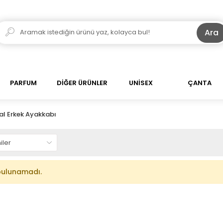
Ara
PARFUM
DİĞER ÜRÜNLER
UNİSEX
ÇANTA
l Erkek Ayakkabı
bulunamadı.