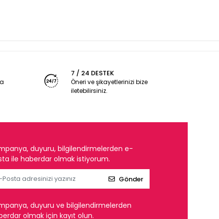
7 / 24 DESTEK
ya
Öneri ve şikayetlerinizi bize
iletebilirsiniz.
mpanya, duyuru, bilgilendirmelerden e-
ta ile haberdar olmak istiyorum.
Gönder
mpanya, duyuru ve bilgilendirmelerden
erdar olmak için kayıt olun.