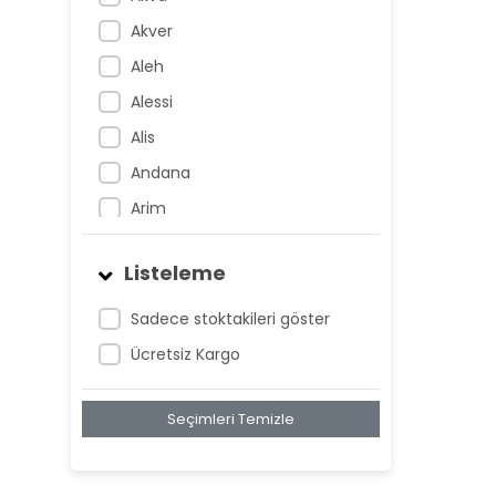
Akver
Aleh
Alessi
Alis
Andana
Arim
Artem
Listeleme
Atnis
Belan
Sadece stoktakileri göster
Belay
Ücretsiz Kargo
Birta
Seçimleri Temizle
Biya
Blan
Bonwe