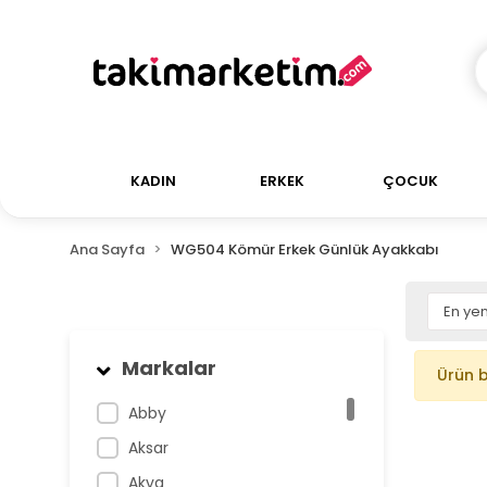
KADIN
ERKEK
ÇOCUK
Ana Sayfa
WG504 Kömür Erkek Günlük Ayakkabı
Markalar
Ürün 
Abby
Aksar
Akva