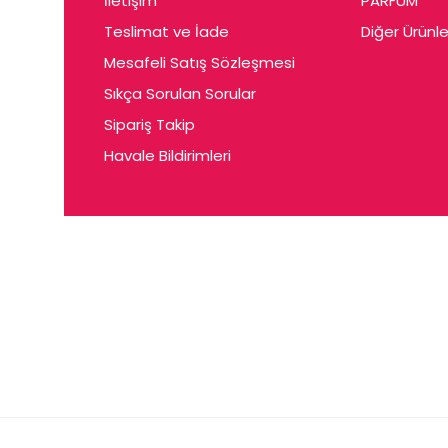
İletişim
PARFUM
Cerin
Teslimat ve İade
Diğer Ürünle
Ceta
Mesafeli Satış Sözleşmesi
Ceyda
Sıkça Sorulan Sorular
Chris
Sipariş Takip
Havale Bildirimleri
Ciey
Clariss
Cleo
Coby
Coer
Conne
Cuen
Dalen
Darina
Daum