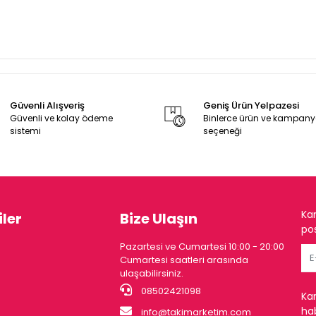
Güvenli Alışveriş
Geniş Ürün Yelpazesi
Güvenli ve kolay ödeme
Binlerce ürün ve kampan
sistemi
seçeneği
Ka
ler
Bize Ulaşın
pos
Pazartesi ve Cumartesi 10:00 - 20:00
Cumartesi saatleri arasında
ulaşabilirsiniz.
08502421098
Ka
hab
info@takimarketim.com