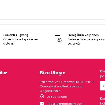
Güvenli Alışveriş
Geniş Ürün Yelpazesi
Güvenli ve kolay ödeme
Binlerce ürün ve kampan
sistemi
seçeneği
Ka
ler
Bize Ulaşın
pos
Pazartesi ve Cumartesi 10:00 - 20:00
Cumartesi saatleri arasında
ulaşabilirsiniz.
08502421098
Ka
hab
info@takimarketim.com