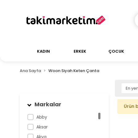
KADIN
ERKEK
ÇOCUK
Ana Sayfa
Woon Siyah Keten Çanta
Markalar
Ürün 
Abby
Aksar
Akva