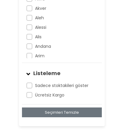
Akver
Aleh
Alessi
Alis
Andana
Arim
Artem
Listeleme
Atnis
Belan
Sadece stoktakileri göster
Belay
Ücretsiz Kargo
Birta
Seçimleri Temizle
Biya
Blan
Bonwe