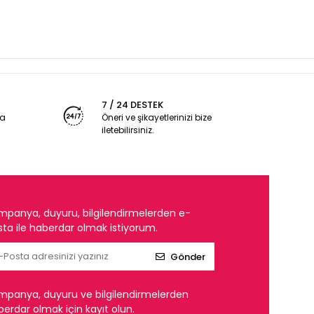
7 / 24 DESTEK
ya
Öneri ve şikayetlerinizi bize
iletebilirsiniz.
mpanya, duyuru, bilgilendirmelerden e-
ta ile haberdar olmak istiyorum.
Gönder
mpanya, duyuru ve bilgilendirmelerden
erdar olmak için kayıt olun.