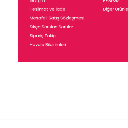
İletişim
PARFUM
Cerin
Teslimat ve İade
Diğer Ürünle
Ceta
Mesafeli Satış Sözleşmesi
Ceyda
Sıkça Sorulan Sorular
Chris
Sipariş Takip
Havale Bildirimleri
Ciey
Clariss
Cleo
Coby
Coer
Conne
Cuen
Dalen
Darina
Daum