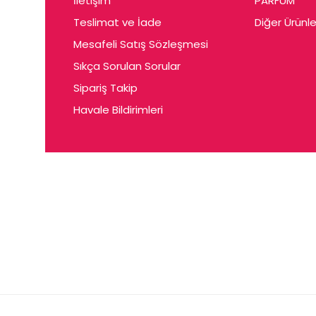
İletişim
PARFUM
Cerin
Teslimat ve İade
Diğer Ürünle
Ceta
Mesafeli Satış Sözleşmesi
Ceyda
Sıkça Sorulan Sorular
Chris
Sipariş Takip
Havale Bildirimleri
Ciey
Clariss
Cleo
Coby
Coer
Conne
Cuen
Dalen
Darina
Daum