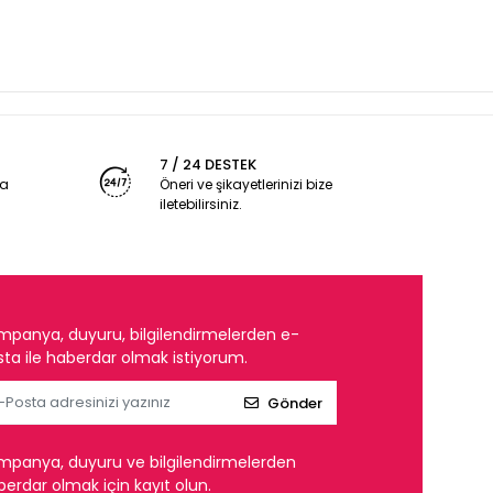
7 / 24 DESTEK
ya
Öneri ve şikayetlerinizi bize
iletebilirsiniz.
mpanya, duyuru, bilgilendirmelerden e-
ta ile haberdar olmak istiyorum.
Gönder
mpanya, duyuru ve bilgilendirmelerden
erdar olmak için kayıt olun.