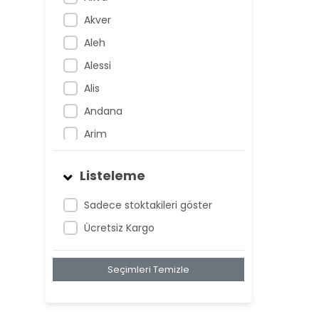
Akver
Aleh
Alessi
Alis
Andana
Arim
Artem
Listeleme
Atnis
Belan
Sadece stoktakileri göster
Belay
Ücretsiz Kargo
Birta
Seçimleri Temizle
Biya
Blan
Bonwe