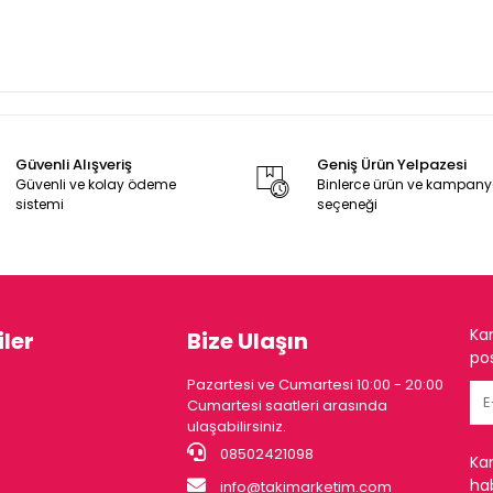
Güvenli Alışveriş
Geniş Ürün Yelpazesi
Güvenli ve kolay ödeme
Binlerce ürün ve kampan
sistemi
seçeneği
Ka
ler
Bize Ulaşın
pos
Pazartesi ve Cumartesi 10:00 - 20:00
Cumartesi saatleri arasında
ulaşabilirsiniz.
08502421098
Ka
hab
info@takimarketim.com