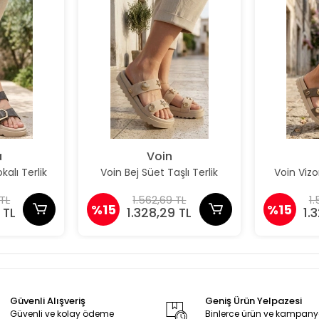
a
Voin
kalı Terlik
Voin Bej Süet Taşlı Terlik
Voin Vizon
 TL
1.562,69 TL
1.
%15
%15
 TL
1.328,29 TL
1.
Güvenli Alışveriş
Geniş Ürün Yelpazesi
Güvenli ve kolay ödeme
Binlerce ürün ve kampan