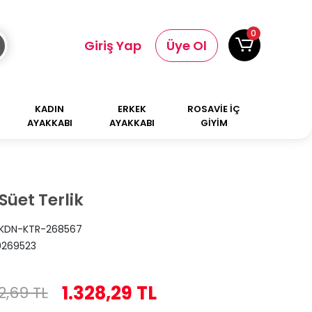
0
Giriş Yap
Üye Ol
KADIN
ERKEK
ROSAVİE İÇ
AYAKKABI
AYAKKABI
GİYİM
Süet Terlik
KDN-KTR-268567
0269523
1.328,29 TL
2,69 TL