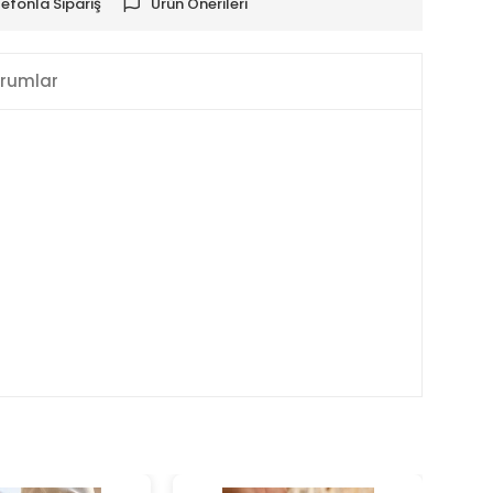
lefonla Sipariş
Ürün Önerileri
rumlar