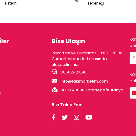
sistemi
seçeneği
Ka
ler
Bize Ulaşın
pos
Pazartesi ve Cumartesi 10:00 - 20:00
Cumartesi saatleri arasında
ulaşabilirsiniz.
08502421098
Ka
hab
info@takimarketim.com
DEPO 43030 Zafertepe/Kütahya
r
Bizi Takip Edin