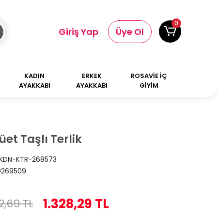
0
Giriş Yap
Üye Ol
KADIN
ERKEK
ROSAVİE İÇ
AYAKKABI
AYAKKABI
GİYİM
üet Taşlı Terlik
KDN-KTR-268573
0269509
1.328,29 TL
2,69 TL