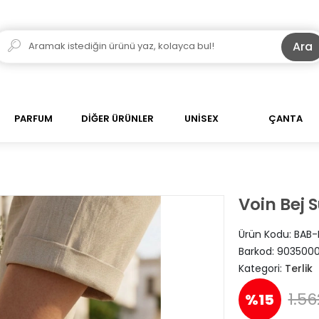
Ara
PARFUM
DİĞER ÜRÜNLER
UNİSEX
ÇANTA
Voin Bej S
Ürün Kodu:
BAB-
Barkod:
903500
Kategori:
Terlik
1.56
%15