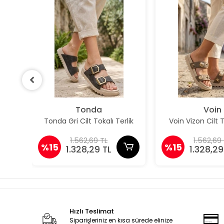
Tonda
Voin
lik
Tonda Gri Cilt Tokalı Terlik
Voin Vizon Cilt T
1.562,69 TL
1.562,69
%15
%15
1.328,29 TL
1.328,29
Hızlı Teslimat
Siparişleriniz en kısa sürede elinize