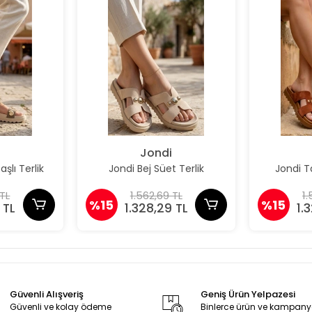
Jondi
aşlı Terlik
Jondi Bej Süet Terlik
Jondi T
 TL
1.562,69 TL
1.
%15
%15
 TL
1.328,29 TL
1.
Güvenli Alışveriş
Geniş Ürün Yelpazesi
Güvenli ve kolay ödeme
Binlerce ürün ve kampan