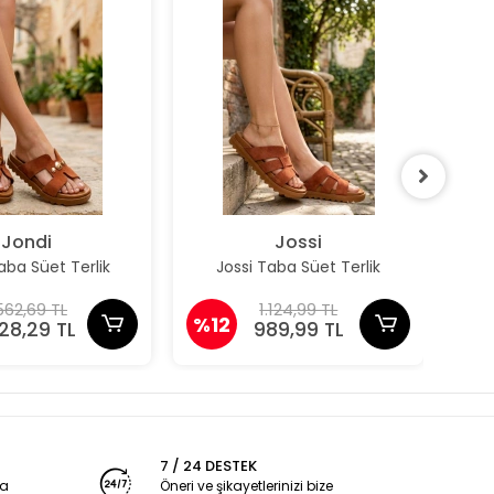
Jondi
Jossi
aba Süet Terlik
Jossi Taba Süet Terlik
J
562,69 TL
1.124,99 TL
%12
%1
328,29 TL
989,99 TL
7 / 24 DESTEK
ya
Öneri ve şikayetlerinizi bize