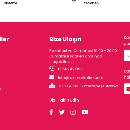
sistemi
seçeneği
Ka
ler
Bize Ulaşın
pos
Pazartesi ve Cumartesi 10:00 - 20:00
Cumartesi saatleri arasında
ulaşabilirsiniz.
08502421098
Ka
hab
info@takimarketim.com
DEPO 43030 Zafertepe/Kütahya
r
Bizi Takip Edin