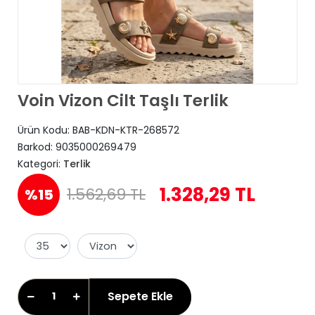
Voin Vizon Cilt Taşlı Terlik
Ürün Kodu:
BAB-KDN-KTR-268572
Barkod:
9035000269479
Kategori:
Terlik
1.328,29 TL
1.562,69 TL
%15
Sepete Ekle