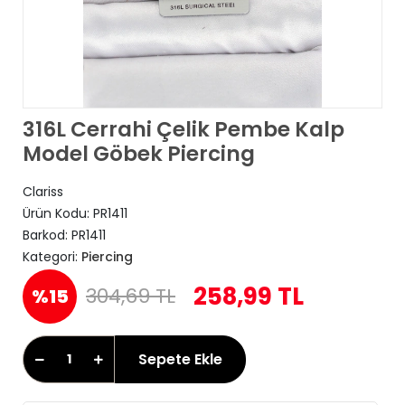
316L Cerrahi Çelik Pembe Kalp
Model Göbek Piercing
Clariss
Ürün Kodu:
PR1411
Barkod:
PR1411
Kategori:
Piercing
258,99 TL
304,69 TL
%15
Sepete Ekle