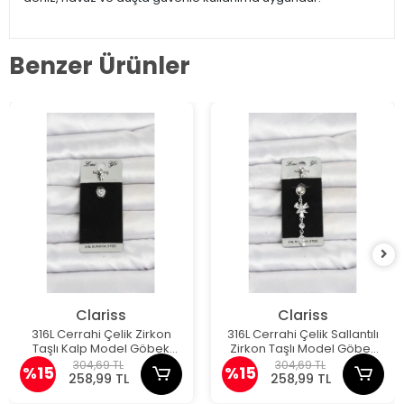
Benzer Ürünler
Clariss
Clariss
316L Cerrahi Çelik Zirkon
316L Cerrahi Çelik Sallantılı
Taşlı Kalp Model Göbek
Zirkon Taşlı Model Göbek
Piercing
Piercing
304,69 TL
304,69 TL
%15
%15
258,99 TL
258,99 TL