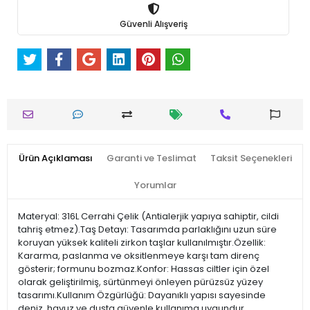
Güvenli Alışveriş
Ürün Açıklaması
Garanti ve Teslimat
Taksit Seçenekleri
Yorumlar
Materyal: 316L Cerrahi Çelik (Antialerjik yapıya sahiptir, cildi
tahriş etmez).Taş Detayı: Tasarımda parlaklığını uzun süre
koruyan yüksek kaliteli zirkon taşlar kullanılmıştır.Özellik:
Kararma, paslanma ve oksitlenmeye karşı tam direnç
gösterir; formunu bozmaz.Konfor: Hassas ciltler için özel
olarak geliştirilmiş, sürtünmeyi önleyen pürüzsüz yüzey
tasarımı.Kullanım Özgürlüğü: Dayanıklı yapısı sayesinde
deniz, havuz ve duşta güvenle kullanıma uygundur.