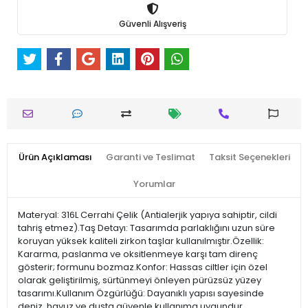
Güvenli Alışveriş
Ürün Açıklaması
Garanti ve Teslimat
Taksit Seçenekleri
Yorumlar
Materyal: 316L Cerrahi Çelik (Antialerjik yapıya sahiptir, cildi
tahriş etmez).Taş Detayı: Tasarımda parlaklığını uzun süre
koruyan yüksek kaliteli zirkon taşlar kullanılmıştır.Özellik:
Kararma, paslanma ve oksitlenmeye karşı tam direnç
gösterir; formunu bozmaz.Konfor: Hassas ciltler için özel
olarak geliştirilmiş, sürtünmeyi önleyen pürüzsüz yüzey
tasarımı.Kullanım Özgürlüğü: Dayanıklı yapısı sayesinde
deniz, havuz ve duşta güvenle kullanıma uygundur.