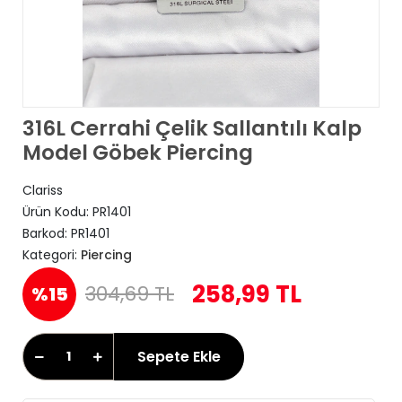
316L Cerrahi Çelik Sallantılı Kalp
Model Göbek Piercing
Clariss
Ürün Kodu:
PR1401
Barkod:
PR1401
Kategori:
Piercing
258,99 TL
304,69 TL
%15
Sepete Ekle