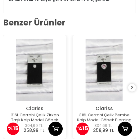
Benzer Ürünler
Clariss
Clariss
316L Cerrahi Çelik Zirkon
316L Cerrahi Çelik Pembe
Taşlı Kalp Model Göbek
Kalp Model Göbek Piercing
Piercing
304,69 TL
304,69 TL
%15
%15
258,99 TL
258,99 TL