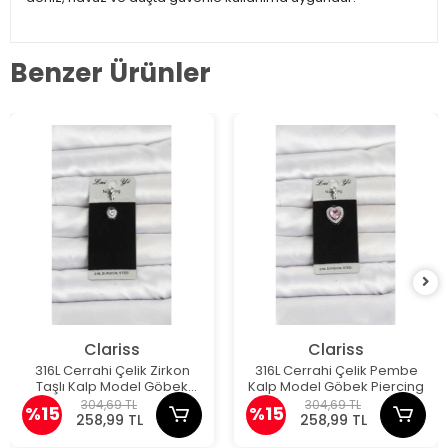
Benzer Ürünler
Clariss
Clariss
316L Cerrahi Çelik Zirkon
316L Cerrahi Çelik Pembe
Taşlı Kalp Model Göbek
Kalp Model Göbek Piercing
Piercing
304,69 TL
304,69 TL
%15
%15
258,99 TL
258,99 TL