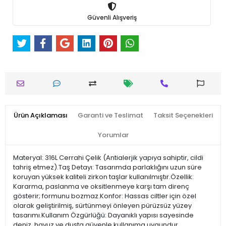
Güvenli Alışveriş
Ürün Açıklaması
Garanti ve Teslimat
Taksit Seçenekleri
Yorumlar
Materyal: 316L Cerrahi Çelik (Antialerjik yapıya sahiptir, cildi
tahriş etmez).Taş Detayı: Tasarımda parlaklığını uzun süre
koruyan yüksek kaliteli zirkon taşlar kullanılmıştır.Özellik:
Kararma, paslanma ve oksitlenmeye karşı tam direnç
gösterir; formunu bozmaz.Konfor: Hassas ciltler için özel
olarak geliştirilmiş, sürtünmeyi önleyen pürüzsüz yüzey
tasarımı.Kullanım Özgürlüğü: Dayanıklı yapısı sayesinde
deniz, havuz ve duşta güvenle kullanıma uygundur.