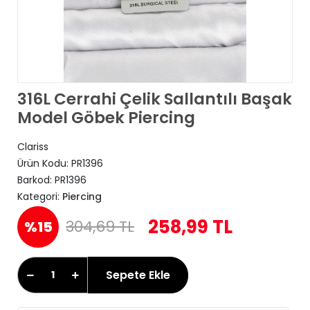
316L Cerrahi Çelik Sallantılı Başak
Model Göbek Piercing
Clariss
Ürün Kodu:
PR1396
Barkod:
PR1396
Kategori:
Piercing
258,99 TL
304,69 TL
%15
Sepete Ekle