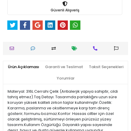
Güvenli Alışveriş
Ürün Açıklaması
Garanti ve Teslimat
Taksit Seçenekleri
Yorumlar
Materyal: 316L Cerrahi Çelik (Antialerjik yapıya sahiptir, cildi
tahriş etmez).Taş Detayı: Tasarımda parlaklığını uzun süre
koruyan yüksek kaliteli zirkon taşlar kullanılmıştır.Özellik:
Kararma, paslanma ve oksitlenmeye karşı tam direnç
gösterir; formunu bozmaz.Konfor: Hassas ciltler için özel
olarak geliştirilmiş, sürtünmeyi önleyen pürüzsüz yüzey
tasarımı.Kullanım Özgürlüğü: Dayanıklı yapısı sayesinde
deniz, havuz ve duşta güvenle kullanıma uygundur.