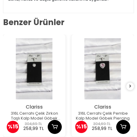
Benzer Ürünler
Clariss
Clariss
316L Cerrahi Çelik Zirkon
316L Cerrahi Çelik Pembe
Taşlı Kalp Model Göbek
Kalp Model Göbek Piercing
Piercing
304,69 TL
304,69 TL
%15
%15
258,99 TL
258,99 TL