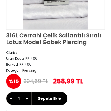
316L Cerrahi Çelik Sallantılı Sıralı
Lotus Model Göbek Piercing
Clariss
Ürün Kodu:
PR1406
Barkod:
PR1406
Kategori:
Piercing
258,99 TL
304,69 TL
%15
Sepete Ekle