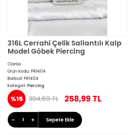
316L Cerrahi Çelik Sallantılı Kalp
Model Göbek Piercing
Clariss
Ürün Kodu:
PR1404
Barkod:
PR1404
Kategori:
Piercing
258,99 TL
304,69 TL
%15
Sepete Ekle