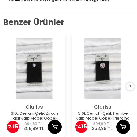
Benzer Ürünler
Clariss
Clariss
316L Cerrahi Çelik Zirkon
316L Cerrahi Çelik Pembe
Taşlı Kalp Model Göbek
Kalp Model Göbek Piercing
Piercing
304,69 TL
304,69 TL
%15
%15
258,99 TL
258,99 TL