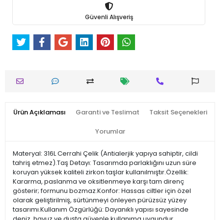
Güvenli Alışveriş
Ürün Açıklaması
Garanti ve Teslimat
Taksit Seçenekleri
Yorumlar
Materyal: 316L Cerrahi Çelik (Antialerjik yapıya sahiptir, cildi
tahriş etmez).Taş Detayı: Tasarımda parlaklığını uzun süre
koruyan yüksek kaliteli zirkon taşlar kullanılmıştır.Özellik:
Kararma, paslanma ve oksitlenmeye karşı tam direnç
gösterir; formunu bozmaz.Konfor: Hassas ciltler için özel
olarak geliştirilmiş, sürtünmeyi önleyen pürüzsüz yüzey
tasarımı.Kullanım Özgürlüğü: Dayanıklı yapısı sayesinde
deniz, havuz ve duşta güvenle kullanıma uygundur.