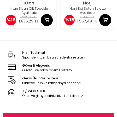
Ktan
Norji
Ktan Siyah Cilt Topuklu
Norji Bej Saten Stiletto
Ayakkabı
Ayakkabı
1.925,05 TL
1.844,11 TL
%15
%15
1.636,29 TL
1.567,49 TL
Hızlı Teslimat
Siparişleriniz en kısa sürede elinize ulaşır.
Güvenli Alışveriş
Güvenli ve kolay ödeme sistemi
Geniş Ürün Yelpazesi
Binlerce ürün ve kampanya seçeneği
7 / 24 DESTEK
Öneri ve şikayetlerinizi bize iletebilirsiniz.