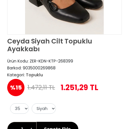
Ceyda Siyah Cilt Topuklu
Ayakkabı
Ürün Kodu:
ZER-KDN-KTP-268399
Barkod:
9035000269868
Kategori:
Topuklu
1.251,29 TL
1.472,11 TL
%15