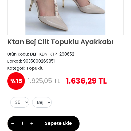
Ktan Bej Cilt Topuklu Ayakkabı
Ürün Kodu:
DEF-KDN-KTP-268652
Barkod:
9035000269851
Kategori:
Topuklu
1.636,29 TL
1.925,05 TL
%15
Sepete Ekle