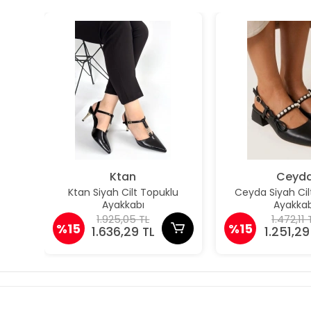
Ktan
Ceyd
Ktan Siyah Cilt Topuklu
Ceyda Siyah Cil
Ayakkabı
Ayakkab
1.925,05 TL
1.472,11 
%15
%15
1.636,29 TL
1.251,29