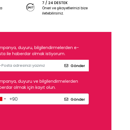
7 / 24 DESTEK
ya
Öneri ve şikayetlerinizi bize
iletebilirsiniz.
mpanya, duyuru, bilgilendirmelerden e-
ta ile haberdar olmak istiyorum.
Gönder
mpanya, duyuru ve bilgilendirmelerden
erdar olmak için kayıt olun.
Gönder