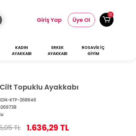
0
Giriş Yap
Üye Ol
KADIN
ERKEK
ROSAVİE İÇ
AYAKKABI
AYAKKABI
GİYİM
 Cilt Topuklu Ayakkabı
KDN-KTP-268646
0269738
lu
1.636,29 TL
5,05 TL