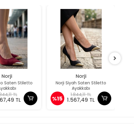
Norji
Norji
do Saten Stiletto
Norji Siyah Saten Stiletto
Owe
Ayakkabı
Ayakkabı
.844,11 TL
1.844,11 TL
%15
%1
567,49 TL
1.567,49 TL