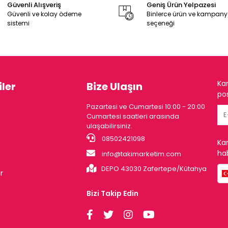
Güvenli Alışveriş
Geniş Ürün Yelpazesi
Güvenli ve kolay ödeme
Binlerce ürün ve kampan
sistemi
seçeneği
Ka
ler
Bize Ulaşın
pos
Pazartesi ve Cumartesi 10:00 - 20:00
Cumartesi saatleri arasında
ulaşabilirsiniz.
08502421098
Ka
hab
info@takimarketim.com
DEPO 43030 Zafertepe/Kütahya
r
Bizi Takip Edin