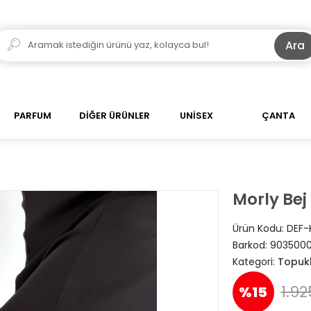
Ara
PARFUM
DİĞER ÜRÜNLER
UNİSEX
ÇANTA
Morly Bej
Ürün Kodu:
DEF-
Barkod:
903500
Kategori:
Topuk
1.92
%15