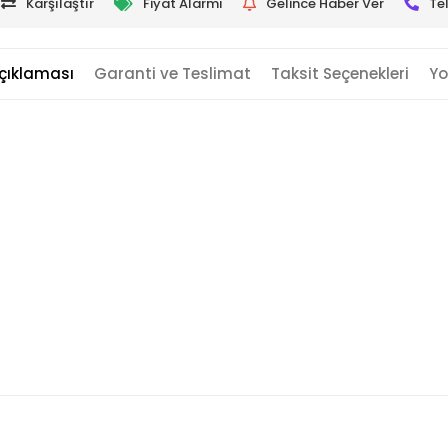
Karşılaştır
Fiyat Alarmı
Gelince Haber Ver
Te
çıklaması
Garanti ve Teslimat
Taksit Seçenekleri
Yo