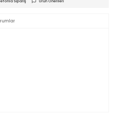
lefonla Sipariş
Ürün Önerileri
rumlar