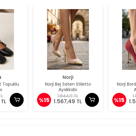
a
Norji
t Topuklu
Norji Bej Saten Stiletto
Norji Bor
ı
Ayakkabı
TL
1.844,11 TL
1
%15
%15
 TL
1.567,49 TL
1.