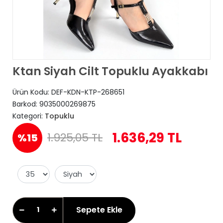
Ktan Siyah Cilt Topuklu Ayakkabı
Ürün Kodu:
DEF-KDN-KTP-268651
Barkod:
9035000269875
Kategori:
Topuklu
1.636,29 TL
1.925,05 TL
%15
Sepete Ekle