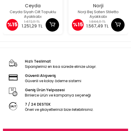
Ceyda
Norji
Ceyda Siyah Cilt Topuklu
Norji Bej Saten Stiletto
Ayakkabı
Ayakkabı
1.472,11 TL
1.844,11 TL
%15
%15
1.251,29 TL
1.567,49 TL
Hızlı Teslimat
Siparişleriniz en kısa sürede elinize ulaşır.
Güvenli Alışveriş
Güvenli ve kolay ödeme sistemi
Geniş Ürün Yelpazesi
Binlerce ürün ve kampanya seçeneği
7 / 24 DESTEK
Öneri ve şikayetlerinizi bize iletebilirsiniz.