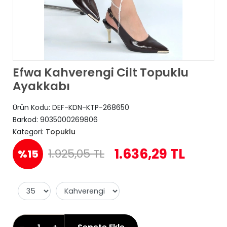
Efwa Kahverengi Cilt Topuklu
Ayakkabı
Ürün Kodu:
DEF-KDN-KTP-268650
Barkod:
9035000269806
Kategori:
Topuklu
1.636,29 TL
1.925,05 TL
%15