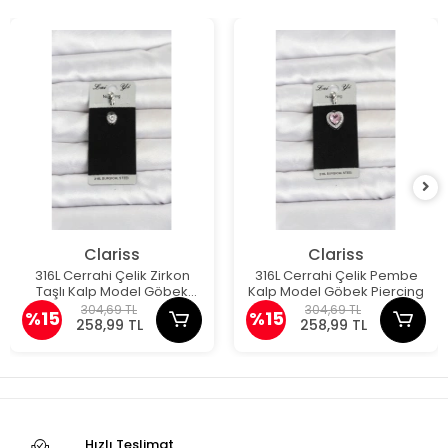
Clariss
Clariss
316L Cerrahi Çelik Zirkon
316L Cerrahi Çelik Pembe
Taşlı Kalp Model Göbek
Kalp Model Göbek Piercing
Piercing
304,69 TL
304,69 TL
%15
%15
258,99 TL
258,99 TL
Hızlı Teslimat