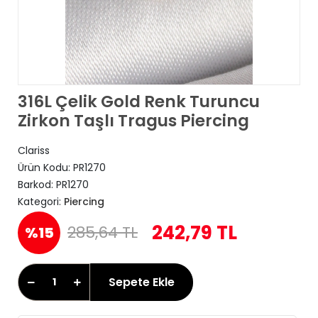
316L Çelik Gold Renk Turuncu
Zirkon Taşlı Tragus Piercing
Clariss
Ürün Kodu:
PR1270
Barkod:
PR1270
Kategori:
Piercing
242,79 TL
285,64 TL
%15
Sepete Ekle