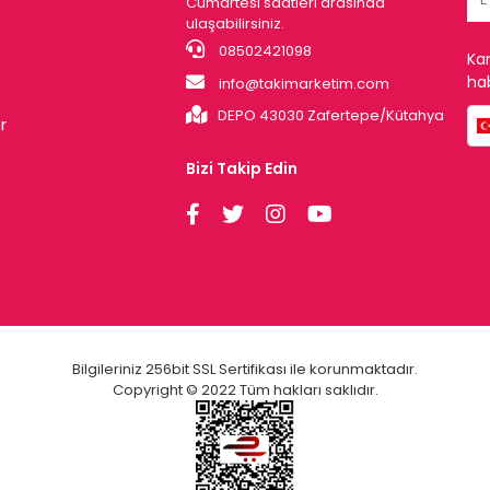
Cumartesi saatleri arasında
ulaşabilirsiniz.
08502421098
Ka
hab
info@takimarketim.com
DEPO 43030 Zafertepe/Kütahya
r
Bizi Takip Edin
Bilgileriniz 256bit SSL Sertifikası ile korunmaktadır.
Copyright © 2022 Tüm hakları saklıdır.