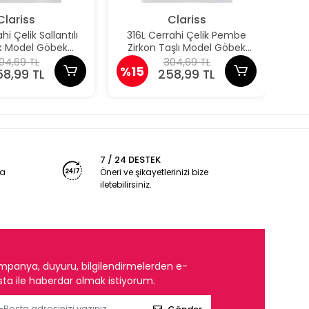
Clariss
Clariss
hi Çelik Sallantılı
316L Cerrahi Çelik Pembe
31
k Model Göbek
Zirkon Taşlı Model Göbek
Dam
Piercing
Piercing
04,69 TL
304,69 TL
%15
%1
58,99 TL
258,99 TL
7 / 24 DESTEK
ya
Öneri ve şikayetlerinizi bize
iletebilirsiniz.
mpanya, duyuru, bilgilendirmelerden e-
ta ile haberdar olmak istiyorum.