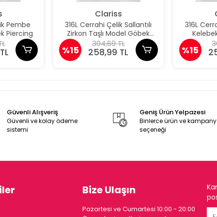
s
Clariss
lik Pembe
316L Cerrahi Çelik Sallantılı
316L Cerra
k Piercing
Zirkon Taşlı Model Göbek
Kelebe
Piercing
TL
304,69 TL
3
%15
%15
TL
258,99 TL
2
Güvenli Alışveriş
Geniş Ürün Yelpazesi
Güvenli ve kolay ödeme
Binlerce ürün ve kampan
sistemi
seçeneği
Ka
ler
Bize Ulaşın
pos
Pazartesi ve Cumartesi 10:00 - 20:00