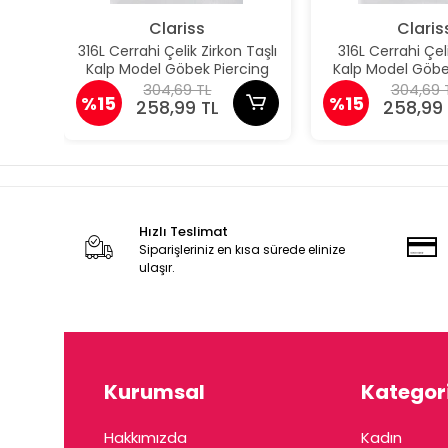
Clariss
Claris
316L Cerrahi Çelik Zirkon Taşlı
316L Cerrahi Çe
Kalp Model Göbek Piercing
Kalp Model Göbe
304,69 TL
304,69 
%15
%15
258,99 TL
258,99 
Hızlı Teslimat
Siparişleriniz en kısa sürede elinize
ulaşır.
Kurumsal
Kategori
Hakkımızda
Kadın