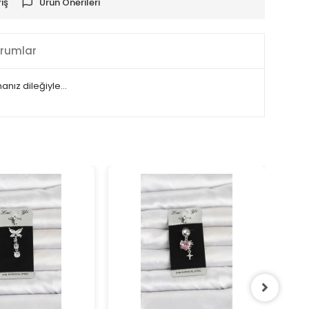
iş
Ürün Önerileri
rumlar
manız dileğiyle…