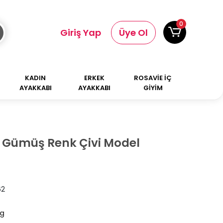
0
Giriş Yap
Üye Ol
KADIN
ERKEK
ROSAVİE İÇ
AYAKKABI
AYAKKABI
GİYİM
k Gümüş Renk Çivi Model
62
ng