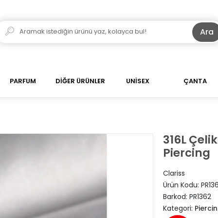
Ara
PARFUM
DİĞER ÜRÜNLER
UNİSEX
ÇANTA
316L Çeli
Piercing
Clariss
Ürün Kodu:
PR13
Barkod:
PR1362
Kategori:
Pierci