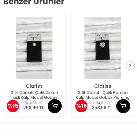
Benzer Ürünler
Clariss
Clariss
316L Cerrahi Çelik Zirkon
316L Cerrahi Çelik Pembe
Taşlı Kalp Model Göbek
Kalp Model Göbek Piercing
Piercing
304,69 TL
304,69 TL
%15
%15
258,99 TL
258,99 TL