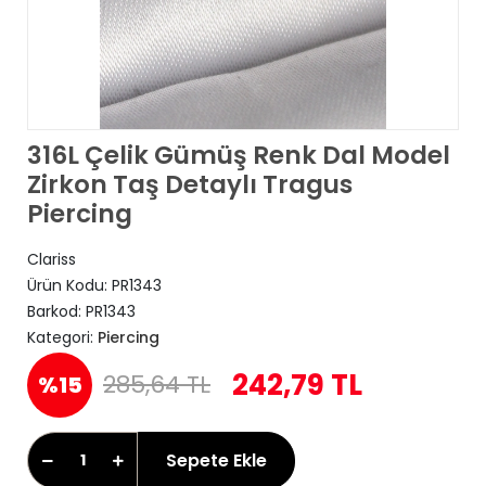
316L Çelik Gümüş Renk Dal Model
Zirkon Taş Detaylı Tragus
Piercing
Clariss
Ürün Kodu:
PR1343
Barkod:
PR1343
Kategori:
Piercing
242,79 TL
285,64 TL
%15
Sepete Ekle