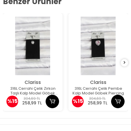
Benzer Ürünler
Clariss
Clariss
316L Cerrahi Çelik Zirkon
316L Cerrahi Çelik Pembe
Taşlı Kalp Model Göbek
Kalp Model Göbek Piercing
Piercing
304,69 TL
304,69 TL
%15
%15
258,99 TL
258,99 TL