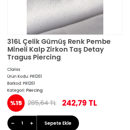
316L Çelik Gümüş Renk Pembe
Mineli Kalp Zirkon Taş Detay
Tragus Piercing
Clariss
Ürün Kodu:
PR1261
Barkod:
PR1261
Kategori:
Piercing
242,79 TL
285,64 TL
%15
Sepete Ekle