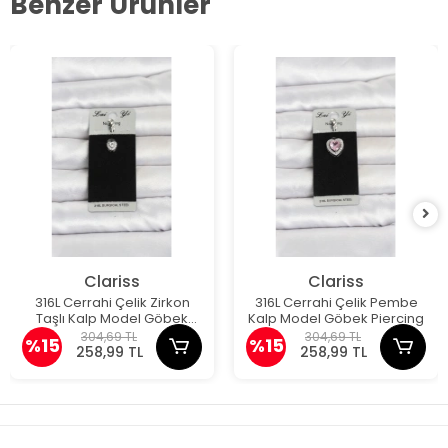
Benzer Ürünler
Clariss
Clariss
316L Cerrahi Çelik Zirkon
316L Cerrahi Çelik Pembe
Taşlı Kalp Model Göbek
Kalp Model Göbek Piercing
Piercing
304,69 TL
304,69 TL
%15
%15
258,99 TL
258,99 TL