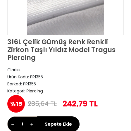
316L Çelik Gümüş Renk Renkli
Zirkon Taşlı Yıldız Model Tragus
Piercing
Clariss
Ürün Kodu:
PR1355
Barkod:
PR1355
Kategori:
Piercing
242,79 TL
285,64 TL
%15
Sepete Ekle