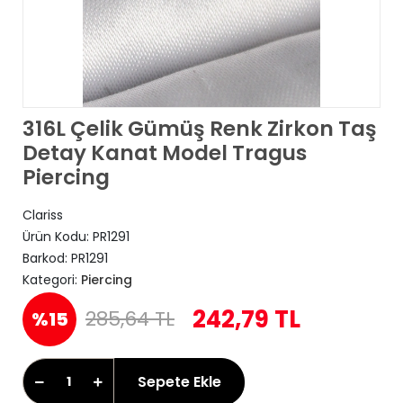
316L Çelik Gümüş Renk Zirkon Taş
Detay Kanat Model Tragus
Piercing
Clariss
Ürün Kodu:
PR1291
Barkod:
PR1291
Kategori:
Piercing
242,79 TL
285,64 TL
%15
Sepete Ekle