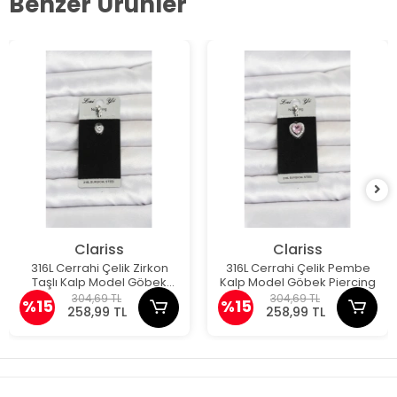
Benzer Ürünler
Clariss
Clariss
316L Cerrahi Çelik Zirkon
316L Cerrahi Çelik Pembe
Taşlı Kalp Model Göbek
Kalp Model Göbek Piercing
Piercing
304,69 TL
304,69 TL
%15
%15
258,99 TL
258,99 TL