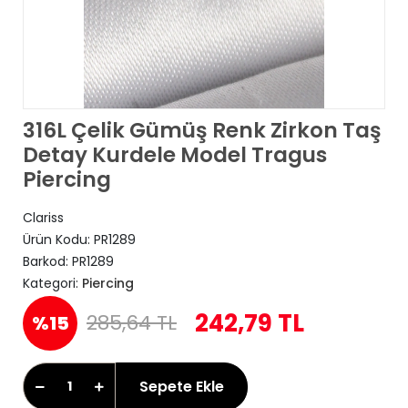
316L Çelik Gümüş Renk Zirkon Taş
Detay Kurdele Model Tragus
Piercing
Clariss
Ürün Kodu:
PR1289
Barkod:
PR1289
Kategori:
Piercing
242,79 TL
285,64 TL
%15
Sepete Ekle