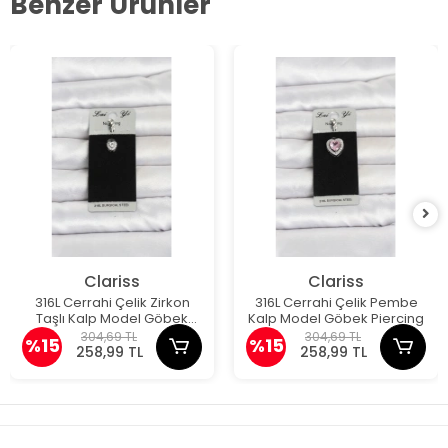
Benzer Ürünler
Clariss
Clariss
316L Cerrahi Çelik Zirkon
316L Cerrahi Çelik Pembe
Taşlı Kalp Model Göbek
Kalp Model Göbek Piercing
Piercing
304,69 TL
304,69 TL
%15
%15
258,99 TL
258,99 TL