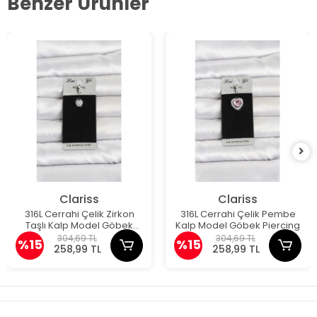
Benzer Ürünler
Clariss
Clariss
316L Cerrahi Çelik Zirkon
316L Cerrahi Çelik Pembe
Taşlı Kalp Model Göbek
Kalp Model Göbek Piercing
Piercing
304,69 TL
304,69 TL
%15
%15
258,99 TL
258,99 TL