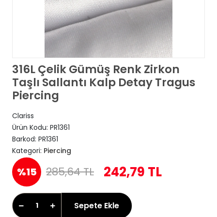
316L Çelik Gümüş Renk Zirkon
Taşlı Sallantı Kalp Detay Tragus
Piercing
Clariss
Ürün Kodu:
PR1361
Barkod:
PR1361
Kategori:
Piercing
242,79 TL
285,64 TL
%15
Sepete Ekle