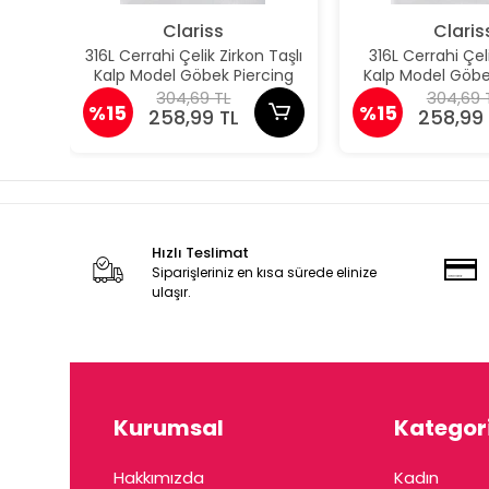
Clariss
Claris
316L Cerrahi Çelik Zirkon Taşlı
316L Cerrahi Çe
Kalp Model Göbek Piercing
Kalp Model Göbe
304,69 TL
304,69 
%15
%15
258,99 TL
258,99 
Hızlı Teslimat
Siparişleriniz en kısa sürede elinize
ulaşır.
Kurumsal
Kategori
Hakkımızda
Kadın