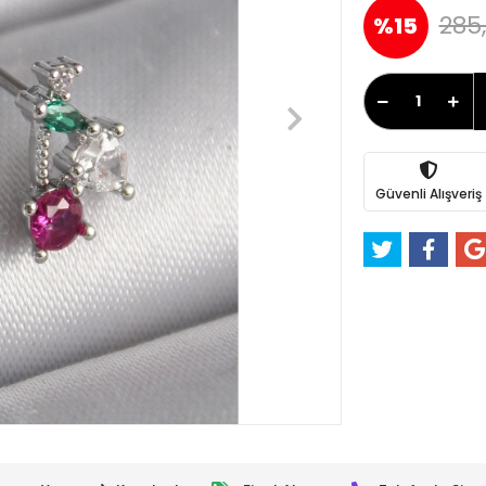
285
%15
Güvenli Alışveriş