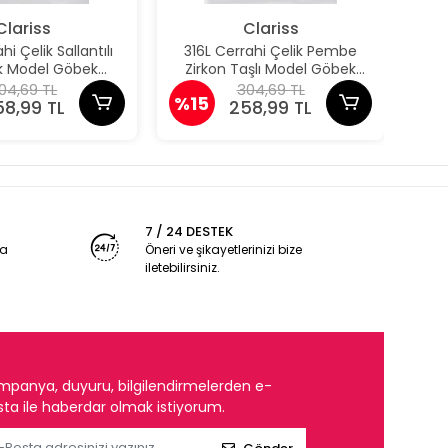
Clariss
Clariss
hi Çelik Sallantılı
316L Cerrahi Çelik Pembe
31
k Model Göbek
Zirkon Taşlı Model Göbek
Dam
Piercing
Piercing
04,69 TL
304,69 TL
%15
%1
58,99 TL
258,99 TL
7 / 24 DESTEK
ya
Öneri ve şikayetlerinizi bize
iletebilirsiniz.
mpanya, duyuru, bilgilendirmelerden e-
ta ile haberdar olmak istiyorum.