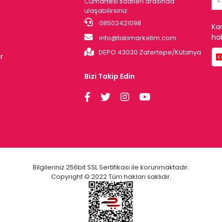
Cumartesi saatleri arasında
ulaşabilirsiniz.
08502421098
Ka
hab
info@takimarketim.com
DEPO 43030 Zafertepe/Kütahya
r
Bizi Takip Edin
Bilgileriniz 256bit SSL Sertifikası ile korunmaktadır.
Copyright © 2022 Tüm hakları saklıdır.