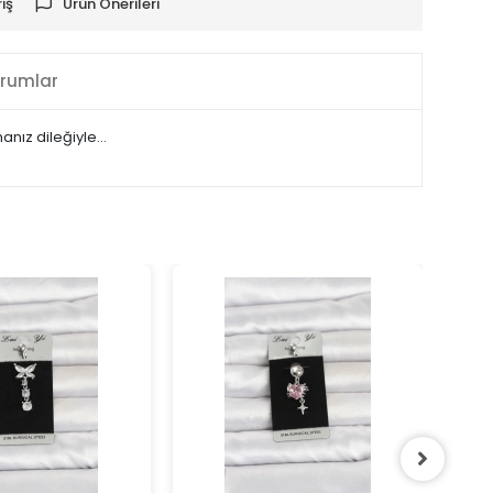
iş
Ürün Önerileri
rumlar
manız dileğiyle…