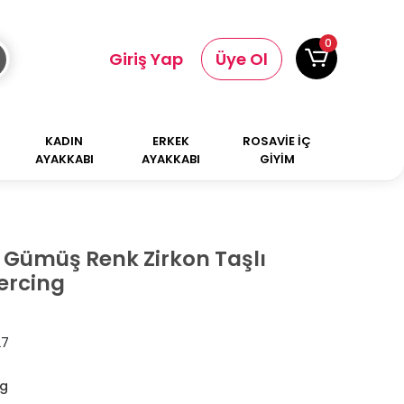
0
Giriş Yap
Üye Ol
KADIN
ERKEK
ROSAVİE İÇ
AYAKKABI
AYAKKABI
GİYİM
k Gümüş Renk Zirkon Taşlı
ercing
27
ng