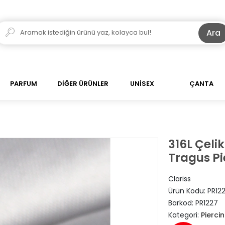
Ara
PARFUM
DİĞER ÜRÜNLER
UNİSEX
ÇANTA
316L Çeli
Tragus Pi
Clariss
Ürün Kodu:
PR12
Barkod:
PR1227
Kategori:
Pierci