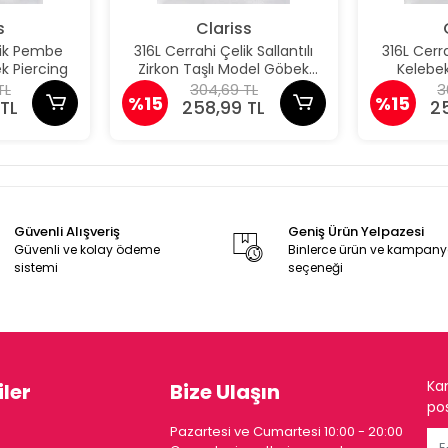
s
Clariss
lik Pembe
316L Cerrahi Çelik Sallantılı
316L Cerra
k Piercing
Zirkon Taşlı Model Göbek
Kelebe
Piercing
TL
304,69 TL
3
%15
%15
TL
258,99 TL
2
Güvenli Alışveriş
Geniş Ürün Yelpazesi
Güvenli ve kolay ödeme
Binlerce ürün ve kampan
sistemi
seçeneği
Ka
ler
Bize Ulaşın
pos
Pazartesi ve Cumartesi 10:00 - 20:00