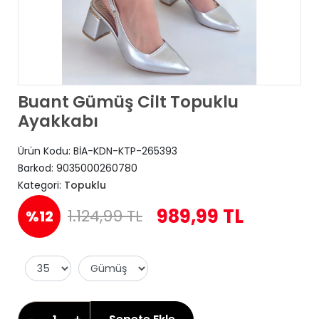
Buant Gümüş Cilt Topuklu
Ayakkabı
Ürün Kodu:
BİA-KDN-KTP-265393
Barkod:
9035000260780
Kategori:
Topuklu
989,99 TL
1.124,99 TL
%12