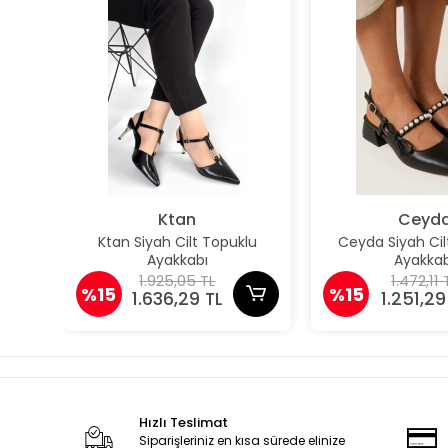
Ktan
Ceyd
Ktan Siyah Cilt Topuklu
Ceyda Siyah Cil
Ayakkabı
Ayakkab
1.925,05 TL
1.472,11 
%15
%15
1.636,29 TL
1.251,29
Hızlı Teslimat
Siparişleriniz en kısa sürede elinize