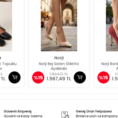
a
Norji
t Topuklu
Norji Bej Saten Stiletto
Norji Bor
ı
Ayakkabı
TL
1.844,11 TL
1
%15
%15
 TL
1.567,49 TL
1.
Güvenli Alışveriş
Geniş Ürün Yelpazesi
Güvenli ve kolay ödeme
Binlerce ürün ve kampan