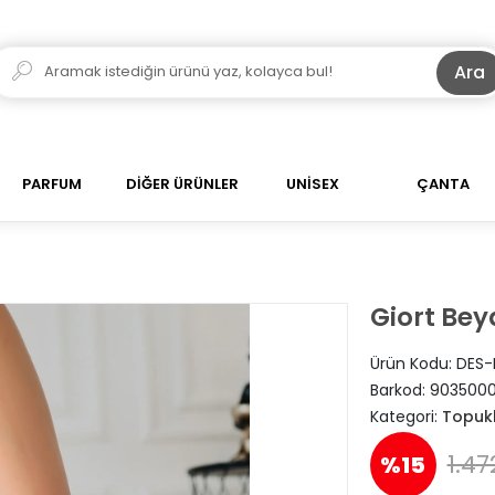
Ara
PARFUM
DİĞER ÜRÜNLER
UNİSEX
ÇANTA
Giort Bey
Ürün Kodu:
DES-
Barkod:
903500
Kategori:
Topuk
1.47
%15