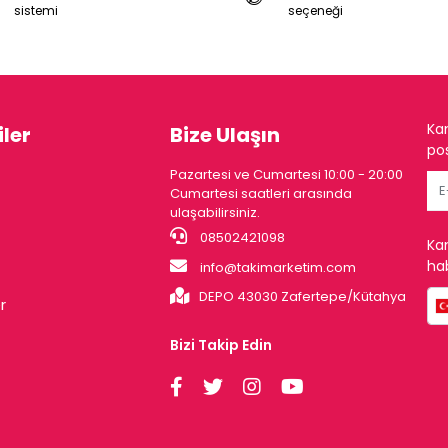
sistemi
seçeneği
Ka
ler
Bize Ulaşın
pos
Pazartesi ve Cumartesi 10:00 - 20:00
Cumartesi saatleri arasında
ulaşabilirsiniz.
08502421098
Ka
hab
info@takimarketim.com
DEPO 43030 Zafertepe/Kütahya
r
Bizi Takip Edin