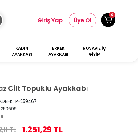
0
Giriş Yap
Üye Ol
KADIN
ERKEK
ROSAVİE İÇ
AYAKKABI
AYAKKABI
GİYİM
az Cilt Topuklu Ayakkabı
KDN-KTP-259467
0250699
lu
1.251,29 TL
2,11 TL