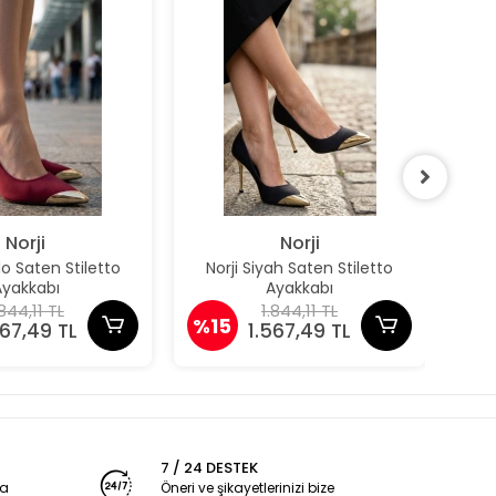
Norji
Norji
do Saten Stiletto
Norji Siyah Saten Stiletto
Owe
Ayakkabı
Ayakkabı
.844,11 TL
1.844,11 TL
%15
%1
567,49 TL
1.567,49 TL
7 / 24 DESTEK
ya
Öneri ve şikayetlerinizi bize