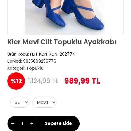
Kier Mavi Cilt Topuklu Ayakkabı
Ürün Kodu:
FEH-KDN-KDN-262774
Barkod:
9035000256776
Kategori:
Topuklu
989,99 TL
1.124,99 TL
%12
Sepete Ekle