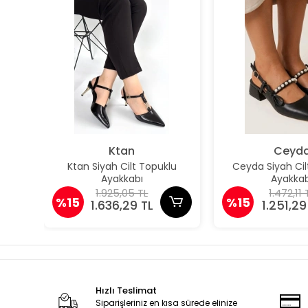
Ktan
Ceyd
Ktan Siyah Cilt Topuklu
Ceyda Siyah Cil
Ayakkabı
Ayakkab
1.925,05 TL
1.472,11 
%15
%15
1.636,29 TL
1.251,29
Hızlı Teslimat
Siparişleriniz en kısa sürede elinize