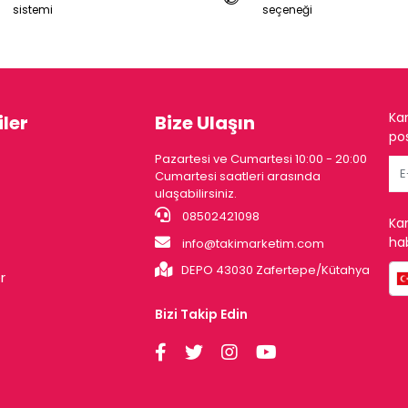
sistemi
seçeneği
Ka
ler
Bize Ulaşın
pos
Pazartesi ve Cumartesi 10:00 - 20:00
Cumartesi saatleri arasında
ulaşabilirsiniz.
08502421098
Ka
hab
info@takimarketim.com
DEPO 43030 Zafertepe/Kütahya
r
Bizi Takip Edin