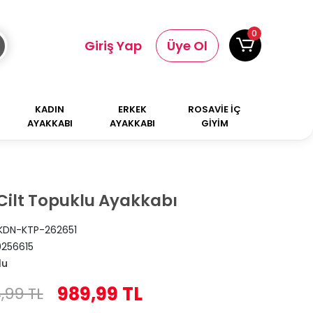
0
Giriş Yap
Üye Ol
KADIN
ERKEK
ROSAVİE İÇ
AYAKKABI
AYAKKABI
GİYİM
 Cilt Topuklu Ayakkabı
KDN-KTP-262651
256615
lu
989,99 TL
4,99 TL