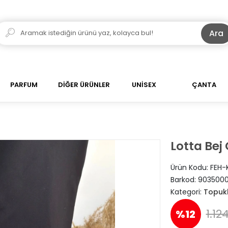
Ara
PARFUM
DİĞER ÜRÜNLER
UNİSEX
ÇANTA
Lotta Bej
Ürün Kodu:
FEH-
Barkod:
9035000
Kategori:
Topuk
1.12
%12