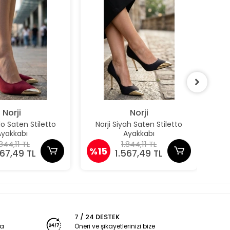
Norji
Norji
do Saten Stiletto
Norji Siyah Saten Stiletto
Owe
Ayakkabı
Ayakkabı
.844,11 TL
1.844,11 TL
%15
%1
567,49 TL
1.567,49 TL
7 / 24 DESTEK
ya
Öneri ve şikayetlerinizi bize