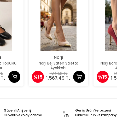
a
Norji
t Topuklu
Norji Bej Saten Stiletto
Norji Bor
ı
Ayakkabı
TL
1.844,11 TL
1
%15
%15
 TL
1.567,49 TL
1.
Güvenli Alışveriş
Geniş Ürün Yelpazesi
Güvenli ve kolay ödeme
Binlerce ürün ve kampan