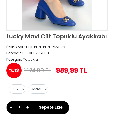
Lucky Mavi Cilt Topuklu Ayakkabı
Ürün Kodu:
FEH-KDN-KDN-262879
Barkod:
9035000256868
Kategori:
Topuklu
989,99 TL
1.124,99 TL
%12
Sepete Ekle