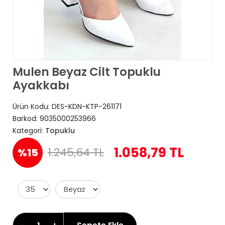
Mulen Beyaz Cilt Topuklu
Ayakkabı
Ürün Kodu:
DES-KDN-KTP-261171
Barkod:
9035000253966
Kategori:
Topuklu
1.058,79 TL
1.245,64 TL
%15