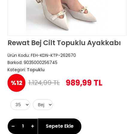
Rewat Bej Cilt Topuklu Ayakkabı
Ürün Kodu:
FEH-KDN-KTP-262670
Barkod:
9035000256745
Kategori:
Topuklu
989,99 TL
1.124,99 TL
%12
Sepete Ekle