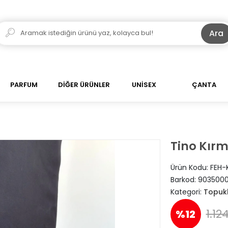
Ara
PARFUM
DİĞER ÜRÜNLER
UNİSEX
ÇANTA
Tino Kırm
Ürün Kodu:
FEH-
Barkod:
903500
Kategori:
Topuk
1.12
%12