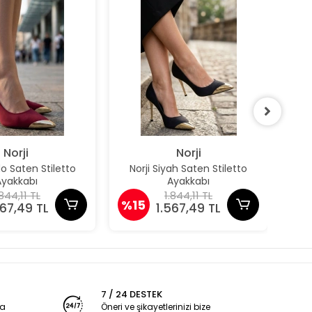
Norji
Norji
do Saten Stiletto
Norji Siyah Saten Stiletto
Owe
Ayakkabı
Ayakkabı
.844,11 TL
1.844,11 TL
%15
%1
567,49 TL
1.567,49 TL
7 / 24 DESTEK
ya
Öneri ve şikayetlerinizi bize