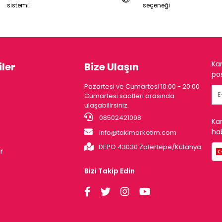
sistemi
seçeneği
Ka
ler
Bize Ulaşın
pos
Pazartesi ve Cumartesi 10:00 - 20:00
Cumartesi saatleri arasında
ulaşabilirsiniz.
08502421098
Ka
hab
info@takimarketim.com
DEPO 43030 Zafertepe/Kütahya
r
Bizi Takip Edin