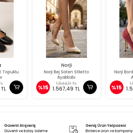
a
Norji
t Topuklu
Norji Bej Saten Stiletto
Norji Bor
ı
Ayakkabı
TL
1.844,11 TL
1
%15
%15
 TL
1.567,49 TL
1.
Güvenli Alışveriş
Geniş Ürün Yelpazesi
Güvenli ve kolay ödeme
Binlerce ürün ve kampan