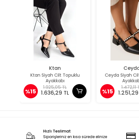
Ktan
Ceyd
Ktan Siyah Cilt Topuklu
Ceyda Siyah Cil
Ayakkabı
Ayakkab
1.925,05 TL
1.472,11 
%15
%15
1.636,29 TL
1.251,29
Hızlı Teslimat
Siparişleriniz en kısa sürede elinize