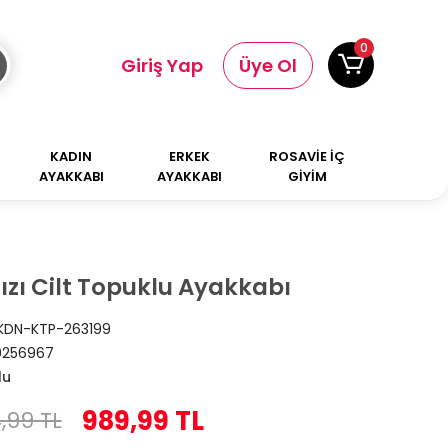
0
Giriş Yap
Üye Ol
KADIN
ERKEK
ROSAVİE İÇ
AYAKKABI
AYAKKABI
GİYİM
ızı Cilt Topuklu Ayakkabı
KDN-KTP-263199
0256967
lu
989,99 TL
4,99 TL