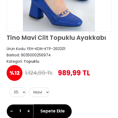
Tino Mavi Cilt Topuklu Ayakkabı
Ürün Kodu:
FEH-KDN-KTP-263201
Barkod:
9035000256974
Kategori:
Topuklu
989,99 TL
1.124,99 TL
%12
Sepete Ekle