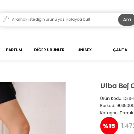
Ara
PARFUM
DİĞER ÜRÜNLER
UNİSEX
ÇANTA
Ulba Bej C
Ürün Kodu:
DES-
Barkod:
9035000
Kategori:
Topuk
1.47
%15