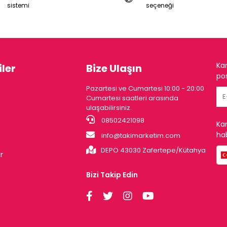
sistemi
seçeneği
Ka
ler
Bize Ulaşın
pos
Pazartesi ve Cumartesi 10:00 - 20:00
Cumartesi saatleri arasında
ulaşabilirsiniz.
08502421098
Ka
hab
info@takimarketim.com
DEPO 43030 Zafertepe/Kütahya
r
Bizi Takip Edin