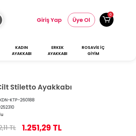
0
Giriş Yap
Üye Ol
KADIN
ERKEK
ROSAVİE İÇ
AYAKKABI
AYAKKABI
GİYİM
ilt Stiletto Ayakkabı
KDN-KTP-260188
252310
lu
1.251,29 TL
2,11 TL