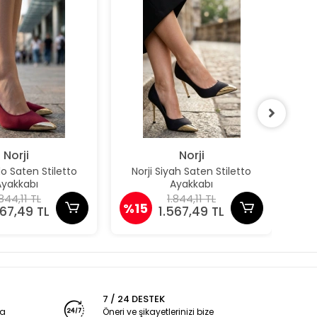
Norji
Norji
do Saten Stiletto
Norji Siyah Saten Stiletto
Owe
Ayakkabı
Ayakkabı
.844,11 TL
1.844,11 TL
%15
%1
567,49 TL
1.567,49 TL
7 / 24 DESTEK
ya
Öneri ve şikayetlerinizi bize