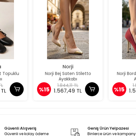
a
Norji
t Topuklu
Norji Bej Saten Stiletto
Norji Bor
ı
Ayakkabı
TL
1.844,11 TL
1
%15
%15
 TL
1.567,49 TL
1.
Güvenli Alışveriş
Geniş Ürün Yelpazesi
Güvenli ve kolay ödeme
Binlerce ürün ve kampan