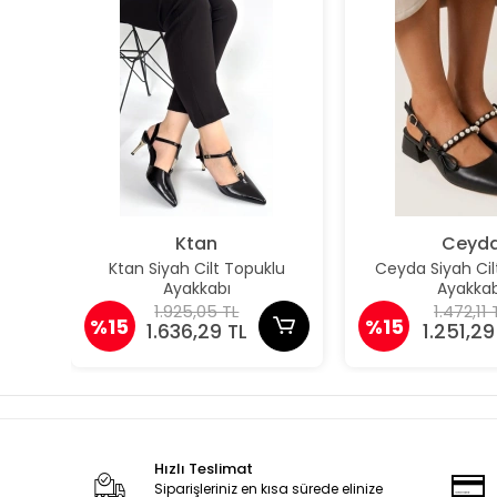
Ktan
Ceyd
Ktan Siyah Cilt Topuklu
Ceyda Siyah Cil
Ayakkabı
Ayakkab
1.925,05 TL
1.472,11 
%15
%15
1.636,29 TL
1.251,29
Hızlı Teslimat
Siparişleriniz en kısa sürede elinize